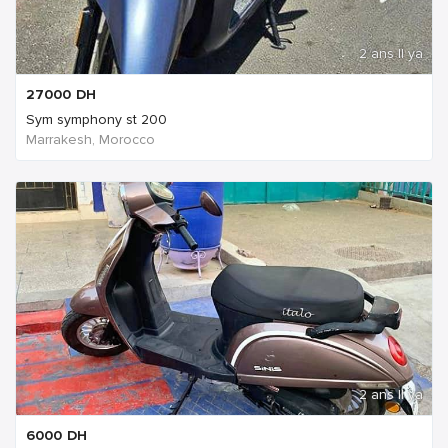
2 ans Il ya
27000
DH
Sym symphony st 200
Marrakesh, Morocco
2 ans Il ya
6000
DH