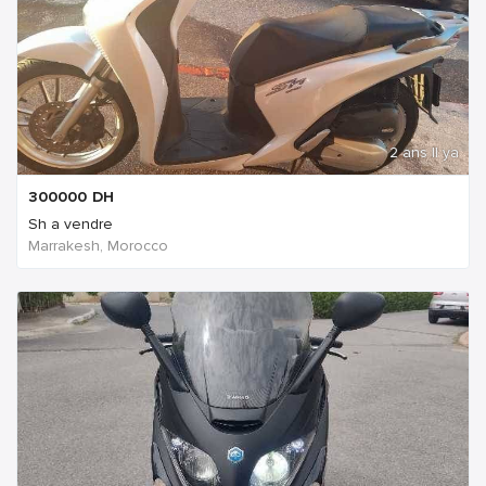
2 ans Il ya
300000
DH
Sh a vendre
Marrakesh, Morocco