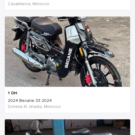
Casablanca, Morocco
2 ans Il ya
1
DH
2024 Becane 33 2024
Dcheira El Jihadia, Morocco