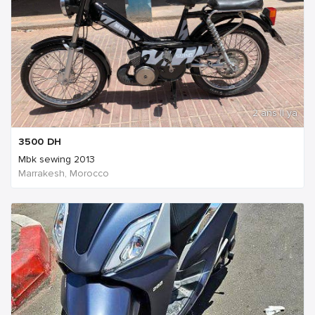
2 ans Il ya
3500
DH
Mbk sewing 2013
Marrakesh, Morocco