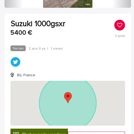
Suzuki 1000gsxr
5400
€
0
goûts
Très bon
2 ans Il ya
|
1 views
Bû, France