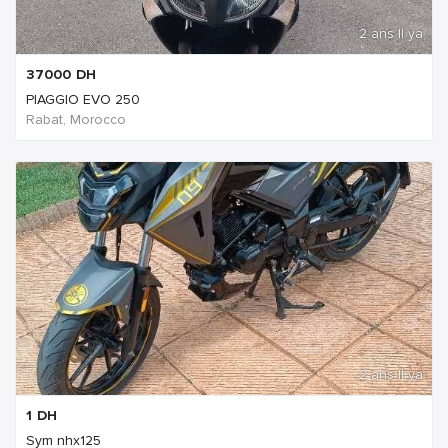
2 ans Il ya
37000
DH
PIAGGIO EVO 250
Rabat, Morocco
2 ans Il ya
1
DH
Sym nhx125