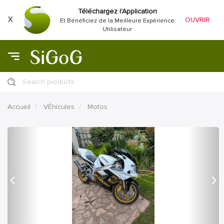
Téléchargez l'Application
X
OUVRIR
Et Bénéficiez de la Meilleure Expérience
Utilisateur
Search products
Accueil
VÉhicules
Motos
précédent
Proc