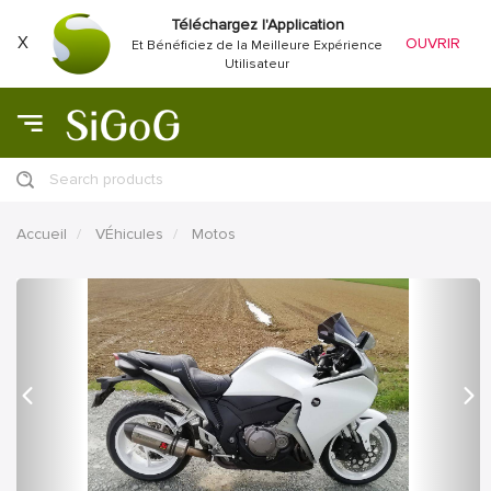
Téléchargez l'Application
X
OUVRIR
Et Bénéficiez de la Meilleure Expérience
Utilisateur
Search products
Accueil
VÉhicules
Motos
précédent
Proc