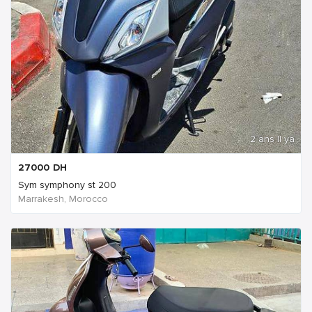
2 ans Il ya
27000
DH
Sym symphony st 200
Marrakesh, Morocco