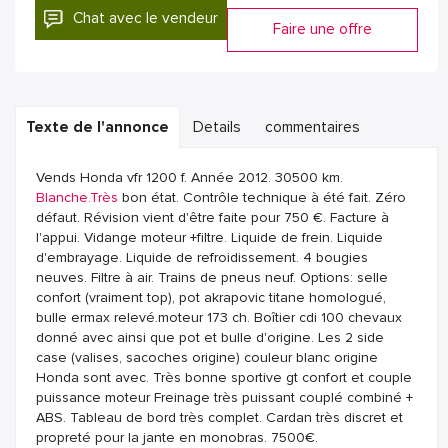
Chat avec le vendeur
Faire une offre
Texte de l'annonce
Details
commentaires
Vends Honda vfr 1200 f. Année 2012. 30500 km.
Blanche.Très
bon état. Contrôle technique à été fait. Zéro
défaut. Révision vient d'être faite pour 750 €. Facture à
l'appui. Vidange moteur +filtre. Liquide de frein. Liquide
d'embrayage. Liquide de refroidissement. 4 bougies
neuves. Filtre à air. Trains de pneus neuf. Options: selle
confort (vraiment top), pot akrapovic titane homologué,
bulle ermax relevé.moteur 173 ch. Boîtier cdi 100 chevaux
donné avec ainsi que pot et bulle d'origine. Les 2 side
case (valises, sacoches origine) couleur blanc origine
Honda sont avec. Très bonne sportive gt confort et couple
puissance moteur Freinage très puissant couplé combiné +
ABS. Tableau de bord très complet. Cardan très discret et
propreté pour la jante en monobras. 7500€.