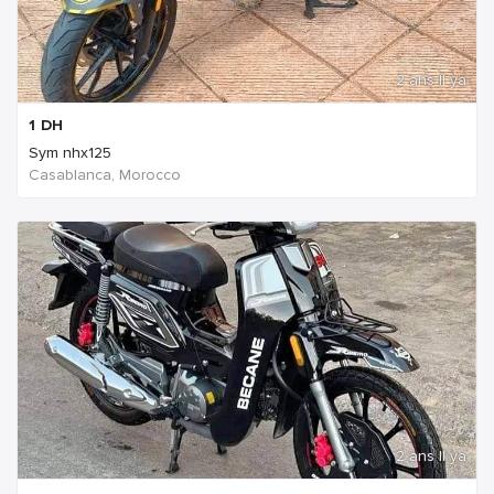
2 ans Il ya
1
DH
Sym nhx125
Casablanca, Morocco
2 ans Il ya