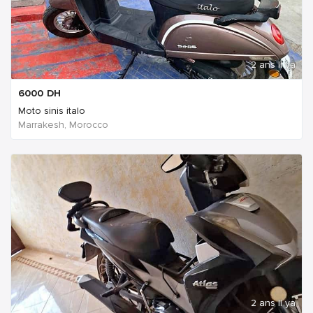
2 ans Il ya
6000
DH
Moto sinis italo
Marrakesh, Morocco
2 ans Il ya