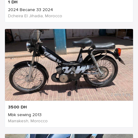
1
DH
2024 Becane 33 2024
Dcheira El Jihadia, Morocco
2 ans Il ya
3500
DH
Mbk sewing 2013
Marrakesh, Morocco