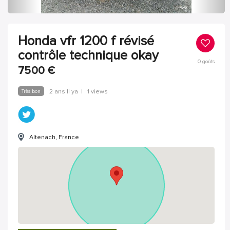
Honda vfr 1200 f révisé
contrôle technique okay
0
goûts
7500
€
Très bon
2 ans Il ya
|
1 views
Altenach, France