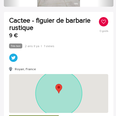
Cactee - figuier de barbarie
rustique
0
goûts
9
€
Très bon
2 ans Il ya
|
1 views
Royan, France