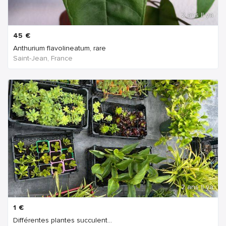
2 ans Il ya
45
€
Anthurium flavolineatum, rare
Saint-Jean, France
2 ans Il ya
1
€
Différentes plantes succulent...