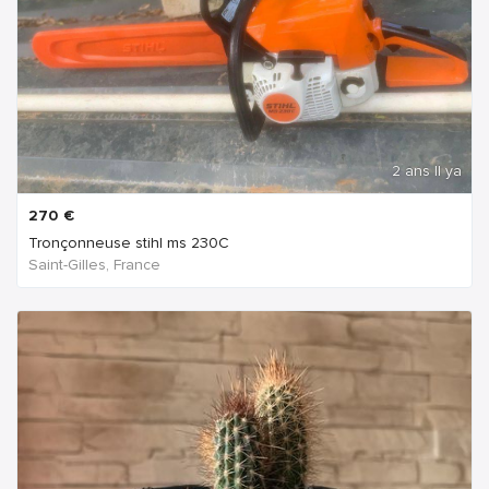
2 ans Il ya
270
€
Tronçonneuse stihl ms 230C
Saint-Gilles, France