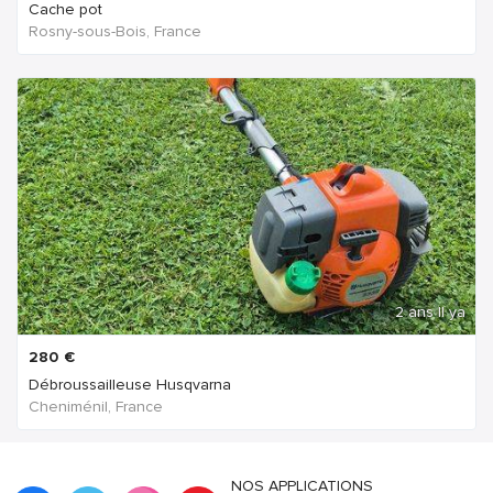
Cache pot
Rosny-sous-Bois, France
2 ans Il ya
280
€
Débroussailleuse Husqvarna
Cheniménil, France
NOS APPLICATIONS