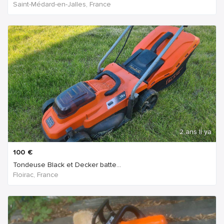
Saint-Médard-en-Jalles, France
2 ans Il ya
100
€
Tondeuse Black et Decker batte...
Floirac, France