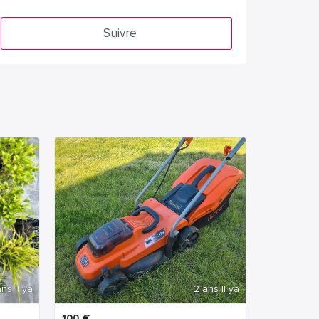
Suivre
ns Il ya
2 ans Il ya
100
€