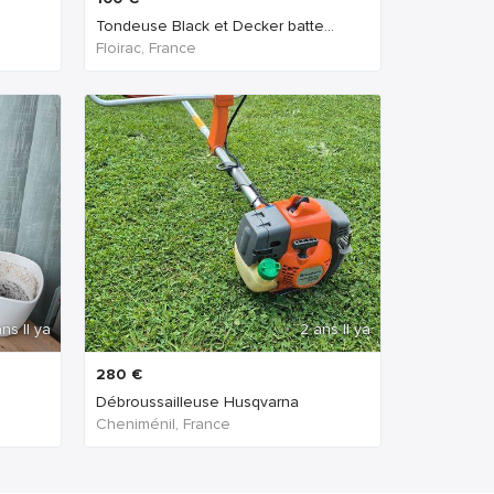
Tondeuse Black et Decker batte...
Floirac, France
ns Il ya
2 ans Il ya
280
€
Débroussailleuse Husqvarna
Cheniménil, France