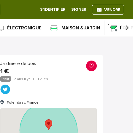
S'IDENTIFIER
SIGNER
VENDRE
›
ÉLECTRONIQUE
MAISON & JARDIN
ÉQUI
Jardinière de bois
1
€
Neuf
2 ans Il ya
|
1 vues
Folembray, France