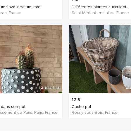
um flavolineatum, rare
Différentes plantes succulent...
Jean, France
Saint-Médard-en-Jalles, France
2 ans Il ya
2 a
10
€
 dans son pot
Cache pot
ssement de Paris, Paris, France
Rosny-sous-Bois, France