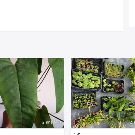
2 ans Il ya
2 a
1
€