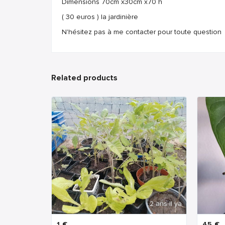
Dimensions 70cm x30cm x70 h
( 30 euros ) la jardinière
N'hésitez pas à me contacter pour toute question
Related products
2 ans Il ya
1
€
45
€