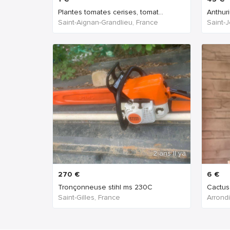
Plantes tomates cerises, tomat...
Anthuri
Saint-Aignan-Grandlieu, France
Saint-
2 ans Il ya
270
€
6
€
Tronçonneuse stihl ms 230C
Cactus
Saint-Gilles, France
Arrondi