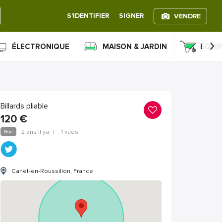
S'IDENTIFIER
SIGNER
VENDRE
›
ÉLECTRONIQUE
MAISON & JARDIN
ÉQUI
Billards pliable
120
€
Bon
2 ans Il ya
|
1 vues
Canet-en-Roussillon, France