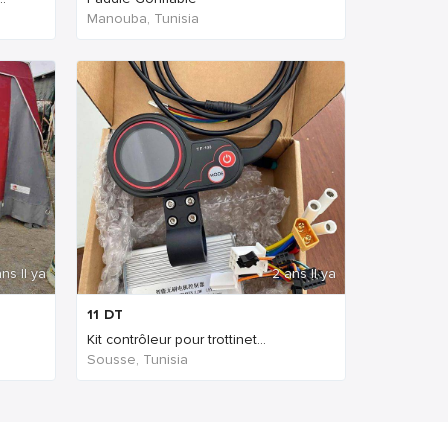
Manouba, Tunisia
ns Il ya
2 ans Il ya
11
DT
Kit contrôleur pour trottinet...
Sousse, Tunisia