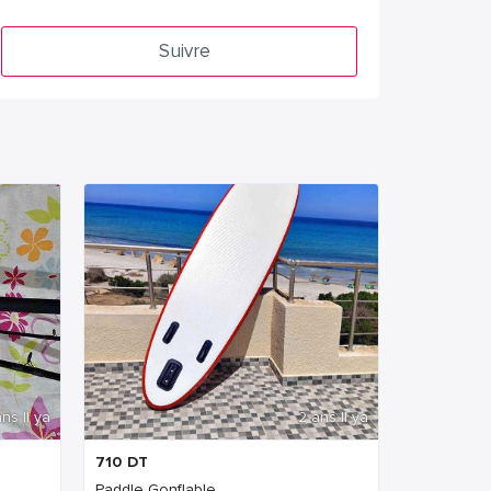
Suivre
ns Il ya
2 ans Il ya
710
DT
.
Paddle Gonflable