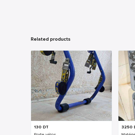
Related products
2 ans Il ya
130
DT
3250
Porte vélos
Matérie