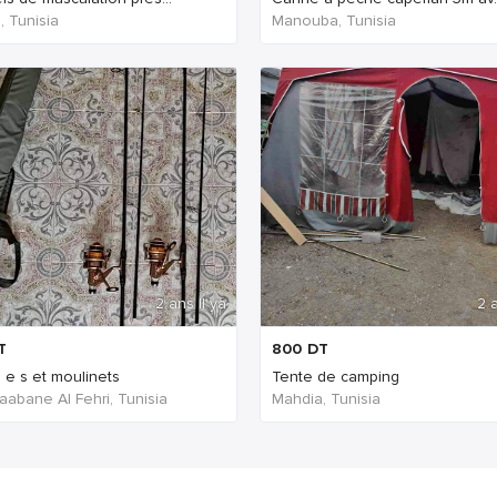
, Tunisia
Manouba, Tunisia
2 ans Il ya
2 a
T
800
DT
 e s et moulinets
Tente de camping
aabane Al Fehri, Tunisia
Mahdia, Tunisia