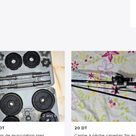
2 ans Il ya
2 a
DT
20
DT
ls de musculation pres...
Canne à pêche caperlan 3m av..