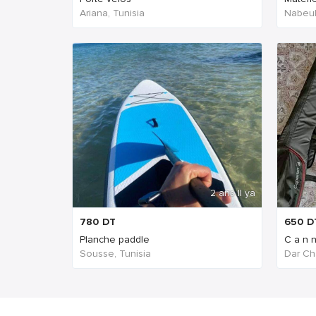
Ariana, Tunisia
Nabeul‎
2 ans Il ya
780
DT
650
D
Planche paddle
C a n n
Sousse, Tunisia
Dar Ch