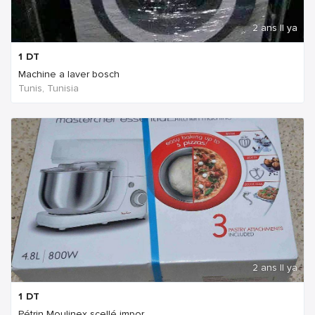
2 ans Il ya
1
DT
Machine a laver bosch
Tunis, Tunisia
2 ans Il ya
1
DT
Pétrin Moulinex scellé impor...