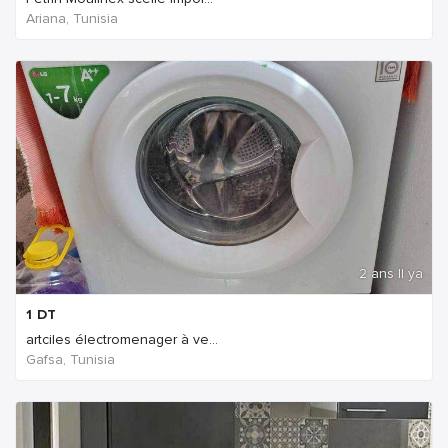
Ariana, Tunisia
2 ans Il ya
1
DT
artciles électromenager à ve...
Gafsa, Tunisia