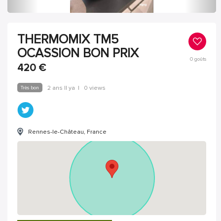
THERMOMIX TM5
OCASSION BON PRIX
0
goûts
420
€
Très bon
2 ans Il ya
|
0 views
Rennes-le-Château, France