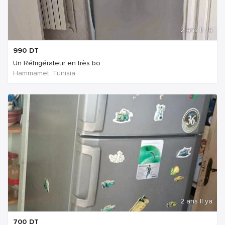
2 ans Il ya
990
DT
Un Réfrigérateur en très bo...
Hammamet, Tunisia
2 ans Il ya
700
DT