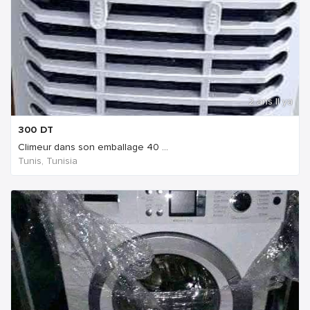
2 ans Il ya
300
DT
Climeur dans son emballage 40 ...
Tunis, Tunisia