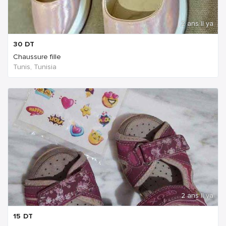
2 ans Il ya
30
DT
Chaussure fille
Tunis, Tunisia
2 ans Il ya
15
DT