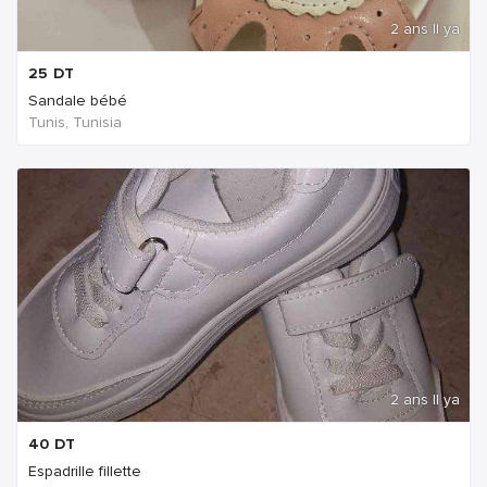
2 ans Il ya
25
DT
Sandale bébé
Tunis, Tunisia
2 ans Il ya
40
DT
Espadrille fillette