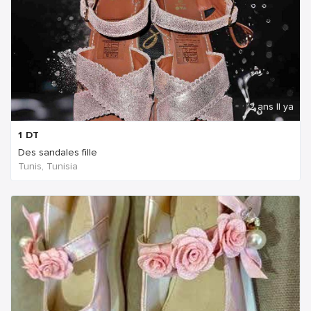
2 ans Il ya
1
DT
Des sandales fille
Tunis, Tunisia