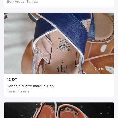
Ben Arous, Tunisia
2 ans Il ya
12
DT
Sandale fillette marque Gap
Tunis, Tunisia