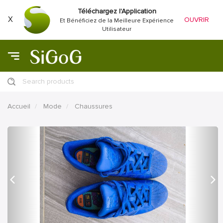
Téléchargez l'Application
X
OUVRIR
Et Bénéficiez de la Meilleure Expérience
Utilisateur
Search products
Accueil
Mode
Chaussures
précédent
Proc