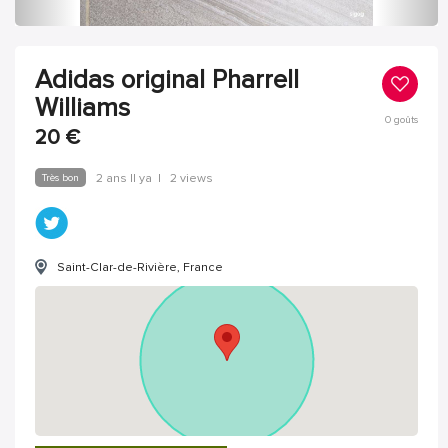
Adidas original Pharrell
Williams
0
goûts
20
€
Très bon
2 ans Il ya
|
2 views
Saint-Clar-de-Rivière, France