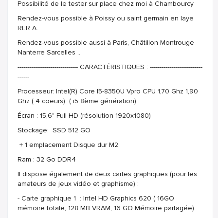
Possibilité de le tester sur place chez moi à Chambourcy
Rendez-vous possible à Poissy ou saint germain en laye
RER A.
Rendez-vous possible aussi à Paris, Châtillon Montrouge
Nanterre Sarcelles ..
------------------------------- CARACTÉRISTIQUES : ---------------------------
------
Processeur: Intel(R) Core I5-8350U Vpro CPU 1,70 Ghz 1,90
Ghz ( 4 coeurs) ( i5 8ème génération)
Écran : 15,6" Full HD (résolution 1920x1080)
Stockage: SSD 512 GO
+ 1 emplacement Disque dur M2
Ram : 32 Go DDR4
Il dispose également de deux cartes graphiques (pour les
amateurs de jeux vidéo et graphisme) :
- Carte graphique 1 : Intel HD Graphics 620 ( 16GO
mémoire totale, 128 MB VRAM, 16 GO Mémoire partagée)