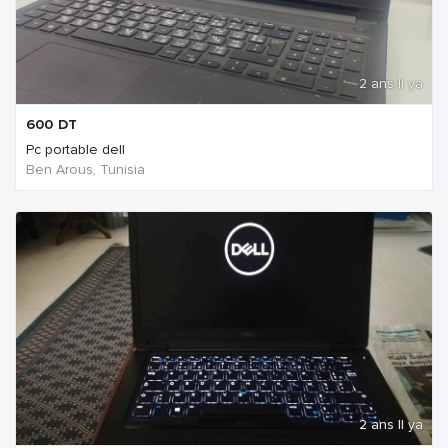
2 ans Il ya
600
DT
Pc portable dell
Ben Arous, Tunisia
2 ans Il ya