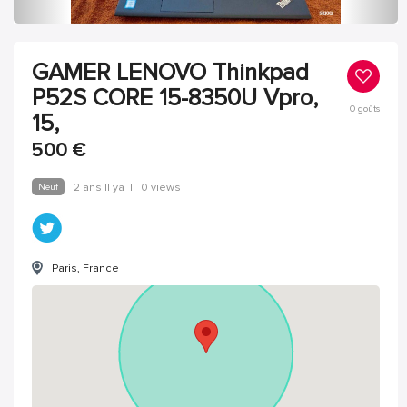
GAMER LENOVO Thinkpad
P52S CORE 15-8350U Vpro,
0
goûts
15,
500
€
Neuf
2 ans Il ya
|
0 views
Paris, France