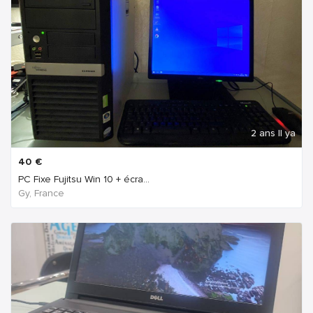
2 ans Il ya
40
€
PC Fixe Fujitsu Win 10 + écra...
Gy, France