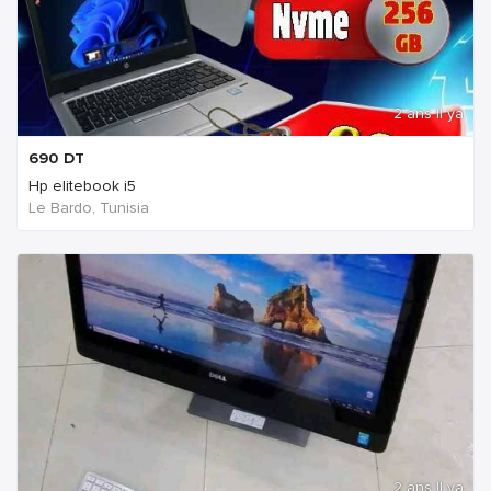
2 ans Il ya
690
DT
Hp elitebook i5
Le Bardo, Tunisia
2 ans Il ya