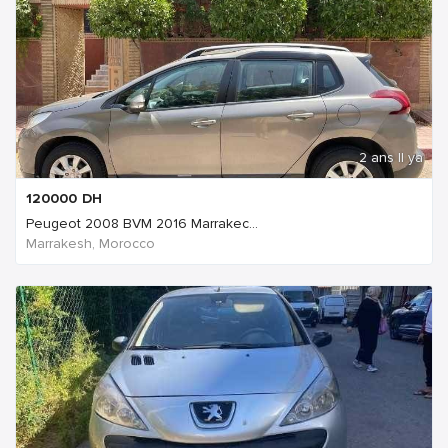
2 ans Il ya
120000
DH
Peugeot 2008 BVM 2016 Marrakec...
Marrakesh, Morocco