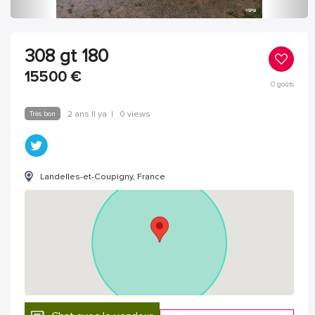
308 gt 180
15500
€
0
goûts
Très bon
2 ans Il ya
|
0 views
Landelles-et-Coupigny, France