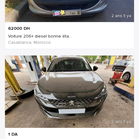
2 ans Il ya
62000
DH
Voiture 206+ diesel bonne éta...
Casablanca, Morocco
2 ans Il ya
1
DA