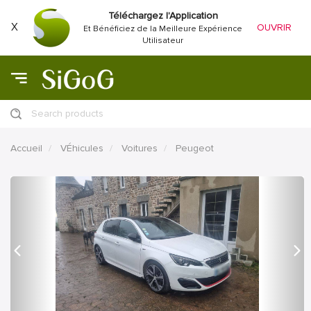
Téléchargez l'Application
X
OUVRIR
Et Bénéficiez de la Meilleure Expérience
Utilisateur
Search products
Accueil
VÉhicules
Voitures
Peugeot
précédent
Proc