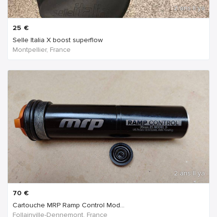
2 ans Il ya
25
€
Selle Italia X boost superflow
Montpellier, France
2 ans Il ya
70
€
Cartouche MRP Ramp Control Mod...
Follainville-Dennemont, France