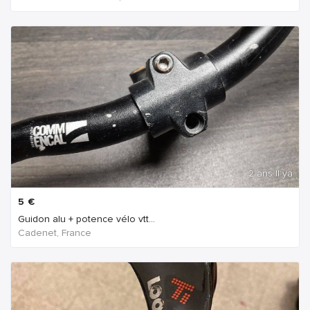
2 ans Il ya
5
€
Guidon alu + potence vélo vtt...
Cadenet, France