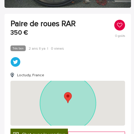
Paire de roues RAR
350
€
0
goûts
Très bon
2 ans Il ya
|
0 views
Loctudy, France