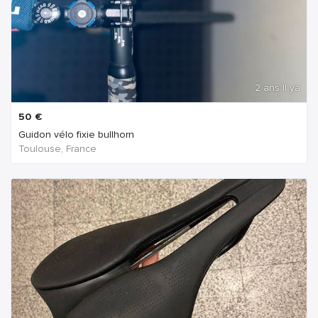
2 ans Il ya
50
€
Guidon vélo fixie bullhorn
Toulouse, France