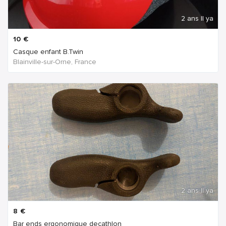
2 ans Il ya
10
€
Casque enfant B.Twin
Blainville-sur-Orne, France
2 ans Il ya
8
€
Bar ends ergonomique decathlon