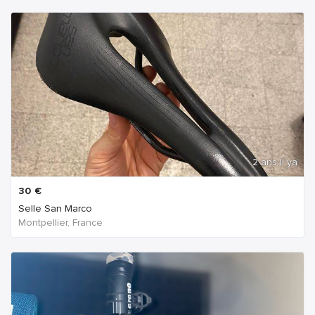
2 ans Il ya
30
€
Selle San Marco
Montpellier, France