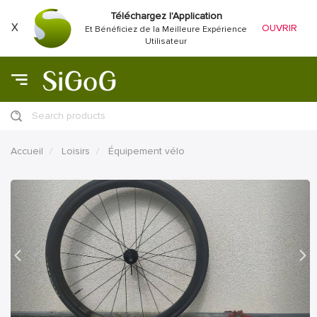
Téléchargez l'Application
X
OUVRIR
Et Bénéficiez de la Meilleure Expérience
Utilisateur
Search products
Accueil
Loisirs
Équipement vélo
précédent
Proc