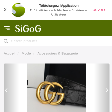
Téléchargez l'Application
X
OUVRIR
Et Bénéficiez de la Meilleure Expérience
Utilisateur
Search products
Accueil
Mode
Accessoires & Bagagerie
précédent
Proc