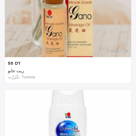
1 mois Il ya
55
DT
زيت جانو
بَنْزَرْت‎، Tunisia