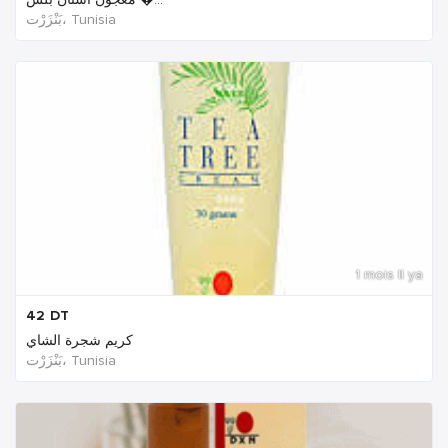
بَنْزَرْت‎، Tunisia
1 mois Il ya
42
DT
كريم شجرة الشاي
بَنْزَرْت‎، Tunisia