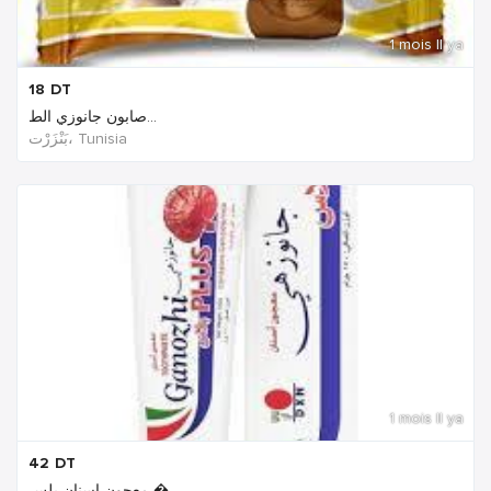
1 mois Il ya
18
DT
صابون جانوزي الط...
بَنْزَرْت‎، Tunisia
1 mois Il ya
42
DT
معجون اسنان بلس �...