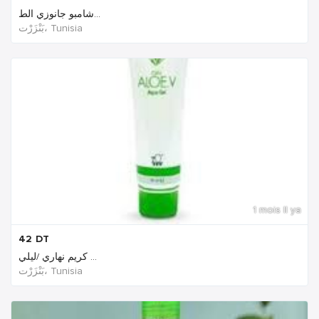
شامبو جانوزي الط...
بَنْزَرْت‎، Tunisia
1 mois Il ya
42
DT
كريم نهاري /ليلي ...
بَنْزَرْت‎، Tunisia