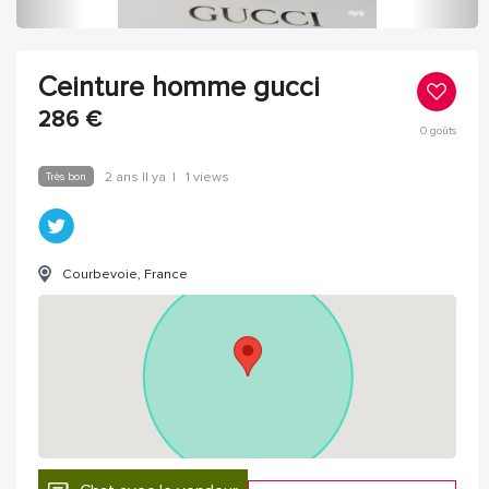
Ceinture homme gucci
286
€
0
goûts
Très bon
2 ans Il ya
|
1 views
Courbevoie, France