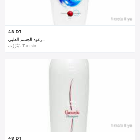
1 mois Il ya
48
DT
رغوة الجسم الطبي...
بَنْزَرْت‎، Tunisia
1 mois Il ya
48
DT