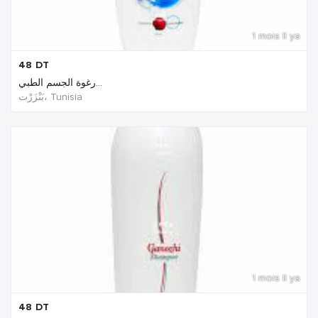
1 mois Il ya
48
DT
رغوة الجسم الطبي...
بَنْزَرْت‎، Tunisia
1 mois Il ya
48
DT