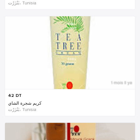
بَنْزَرْت‎، Tunisia
1 mois Il ya
42
DT
كريم شجرة الشاي
بَنْزَرْت‎، Tunisia