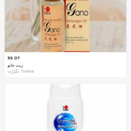
1 mois Il ya
55
DT
زيت جانو
بَنْزَرْت‎، Tunisia