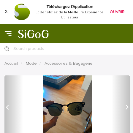
Téléchargez l'Application
X
OUVRIR
Et Bénéficiez de la Meilleure Expérience
Utilisateur
Search products
Accueil
Mode
Accessoires & Bagagerie
précédent
Proc