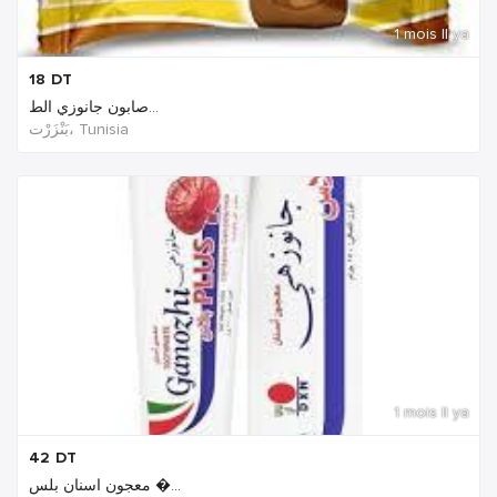
1 mois Il ya
18
DT
صابون جانوزي الط...
بَنْزَرْت‎، Tunisia
1 mois Il ya
42
DT
معجون اسنان بلس �...