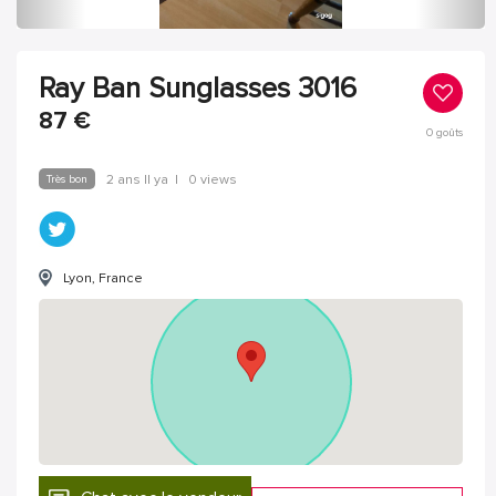
Ray Ban Sunglasses 3016
87
€
0
goûts
Très bon
2 ans Il ya
|
0 views
Lyon, France