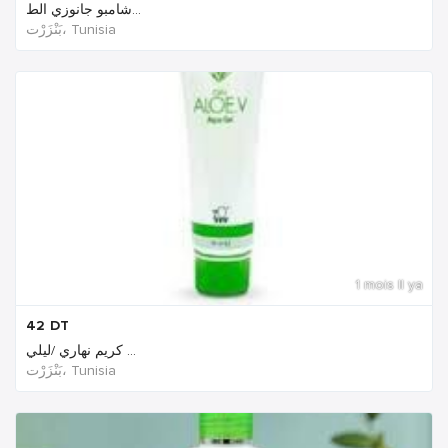
شامبو جانوزي الط...
بَنْزَرْت‎، Tunisia
1 mois Il ya
42
DT
كريم نهاري /ليلي ...
بَنْزَرْت‎، Tunisia