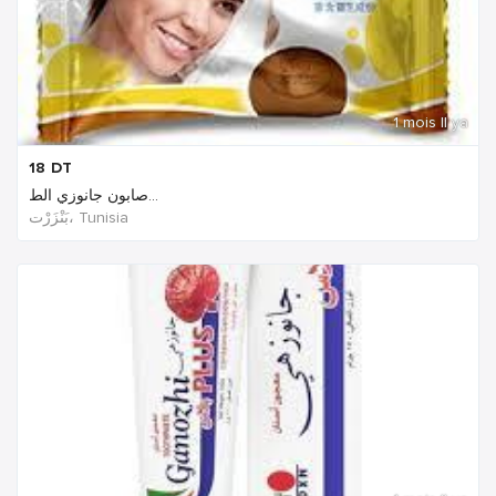
1 mois Il ya
18
DT
صابون جانوزي الط...
بَنْزَرْت‎، Tunisia