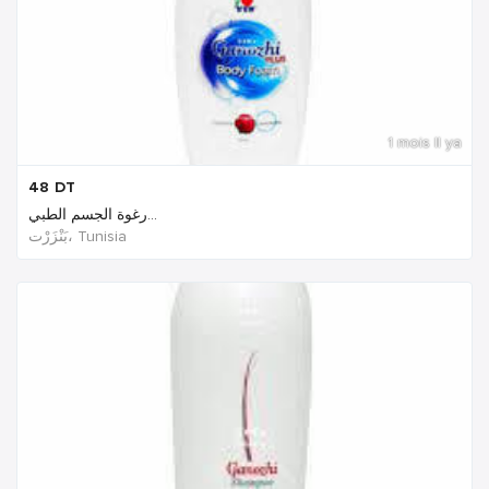
1 mois Il ya
48
DT
رغوة الجسم الطبي...
بَنْزَرْت‎، Tunisia