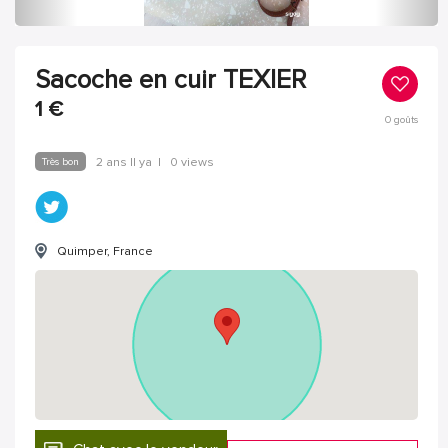
Sacoche en cuir TEXIER
1
€
0
goûts
Très bon
2 ans Il ya
|
0 views
Quimper, France