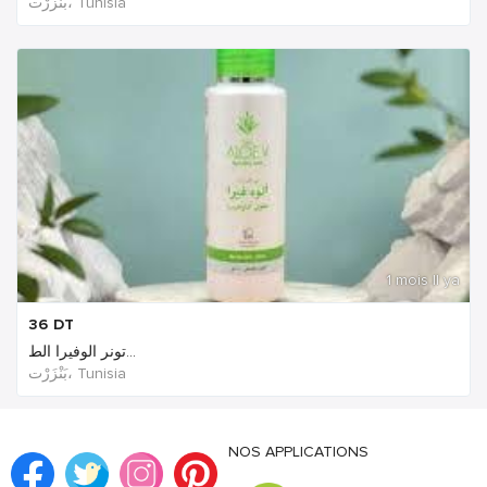
بَنْزَرْت‎، Tunisia
1 mois Il ya
36
DT
تونر الوفيرا الط...
بَنْزَرْت‎، Tunisia
NOS APPLICATIONS