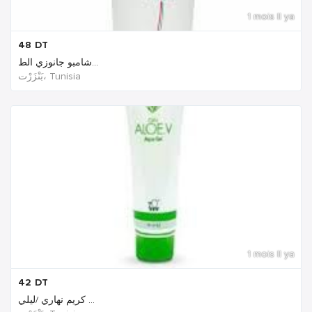
1 mois Il ya
48
DT
شامبو جانوزي الط...
بَنْزَرْت‎، Tunisia
1 mois Il ya
42
DT
كريم نهاري /ليلي ...