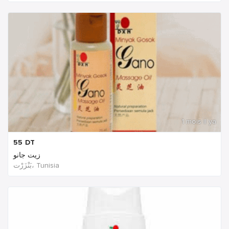
1 mois Il ya
55
DT
زيت جانو
بَنْزَرْت‎، Tunisia