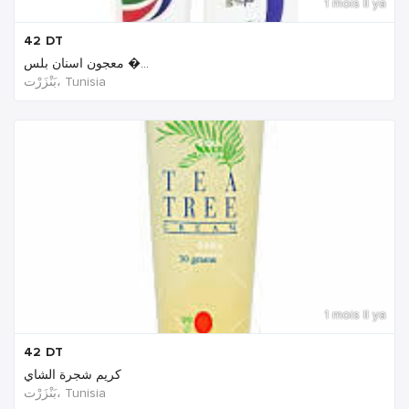
1 mois Il ya
42
DT
معجون اسنان بلس �...
بَنْزَرْت‎، Tunisia
1 mois Il ya
42
DT
كريم شجرة الشاي
بَنْزَرْت‎، Tunisia