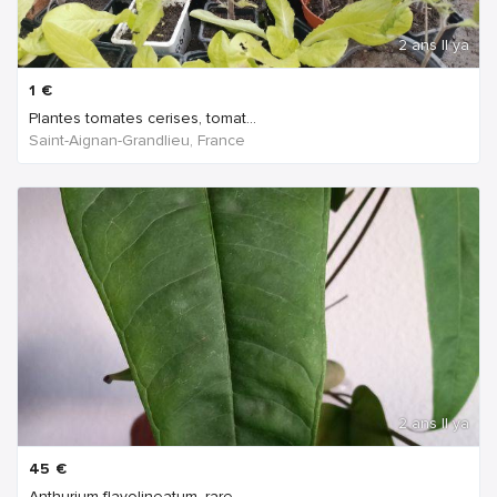
2 ans Il ya
1
€
Plantes tomates cerises, tomat...
Saint-Aignan-Grandlieu, France
2 ans Il ya
45
€
Anthurium flavolineatum, rare