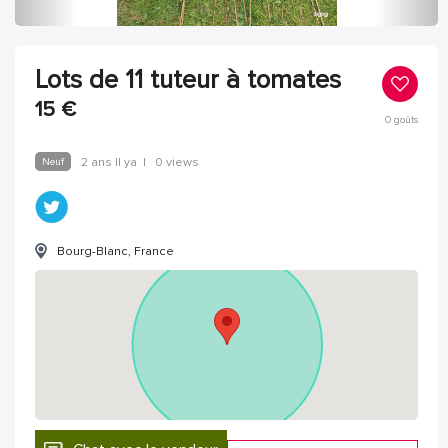
Lots de 11 tuteur à tomates
15
€
0
goûts
Neuf
2 ans Il ya
|
0 views
Bourg-Blanc, France