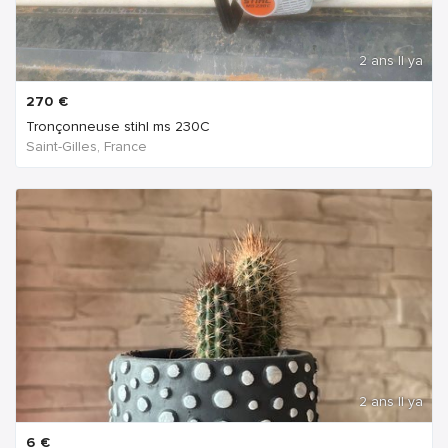
2 ans Il ya
270
€
Tronçonneuse stihl ms 230C
Saint-Gilles, France
2 ans Il ya
6
€