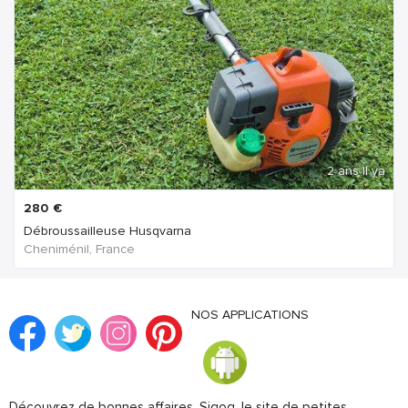
2 ans Il ya
280
€
Débroussailleuse Husqvarna
Cheniménil, France
NOS APPLICATIONS
Découvrez de bonnes affaires. Sigog, le site de petites