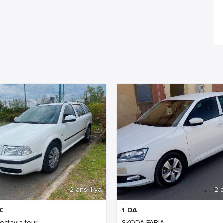
2 ans Il ya
2 a
€
1
DA
octavia tour
SKODA FABIA