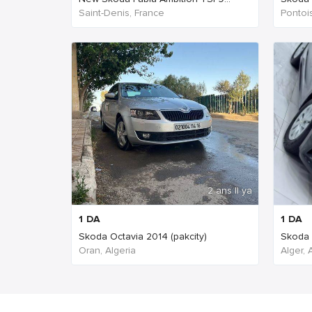
Saint-Denis, France
Pontoi
2 ans Il ya
1
DA
1
DA
Skoda Octavia 2014 (pakcity)
Skoda 
Oran, Algeria
Alger, 