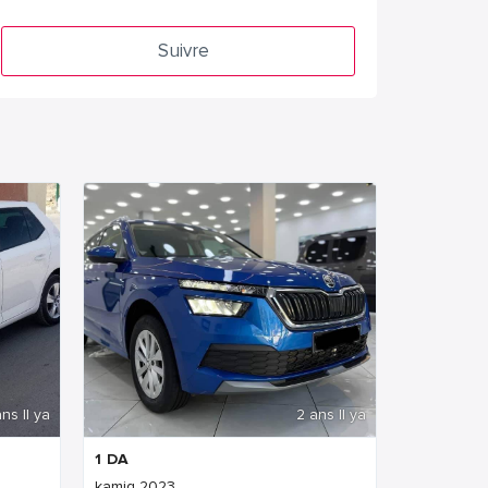
Suivre
ns Il ya
2 ans Il ya
1
DA
kamiq 2023