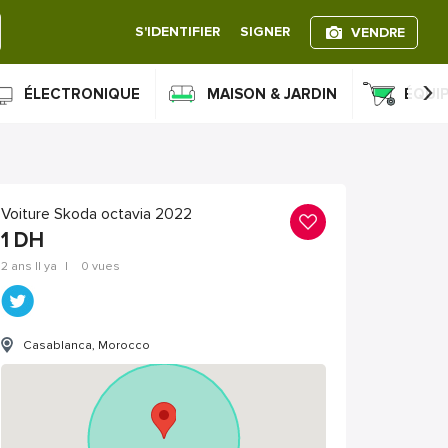
S'IDENTIFIER
SIGNER
VENDRE
›
ÉLECTRONIQUE
MAISON & JARDIN
ÉQUI
Voiture Skoda octavia 2022
1
DH
2 ans Il ya
|
0 vues
Casablanca, Morocco