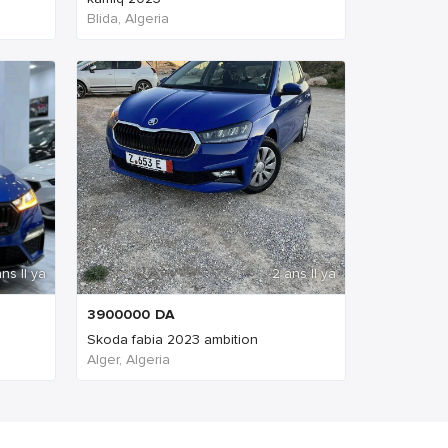
Blida, Algeria
ns Il ya
2 ans Il ya
3900000
DA
Skoda fabia 2023 ambition
Alger, Algeria