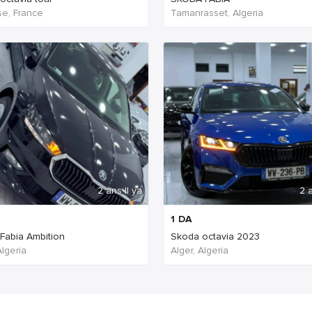
se, France
Tamanrasset, Algeria
2 ans Il ya
2 a
1
DA
Fabia Ambition
Skoda octavia 2023
Algeria
Alger, Algeria