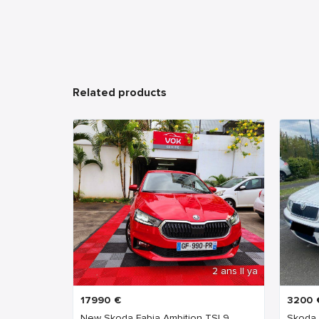
Related products
2 ans Il ya
17990
€
3200
New Skoda Fabia Ambition TSI 9...
Skoda 