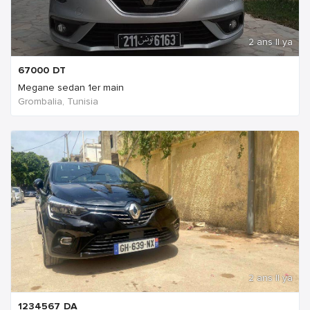
2 ans Il ya
67000
DT
Megane sedan 1er main
Grombalia, Tunisia
2 ans Il ya
1234567
DA