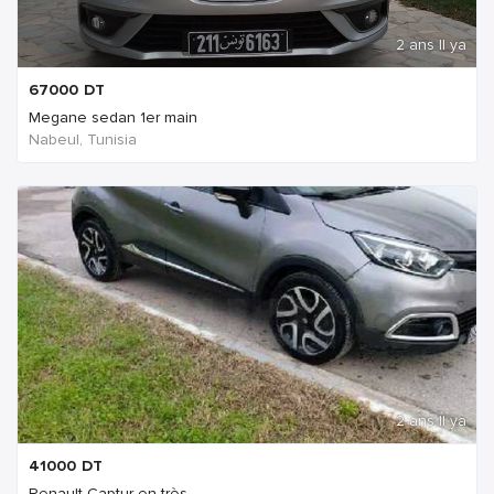
2 ans Il ya
67000
DT
Megane sedan 1er main
Nabeul‎, Tunisia
2 ans Il ya
41000
DT
Renault Captur en très ...