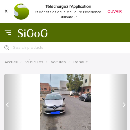
Téléchargez l'Application
X
OUVRIR
Et Bénéficiez de la Meilleure Expérience
Utilisateur
Search products
Accueil
VÉhicules
Voitures
Renault
précédent
Proc