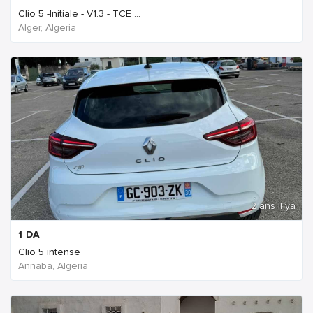
Clio 5 -Initiale - V1.3 - TCE ...
Alger, Algeria
2 ans Il ya
1
DA
Clio 5 intense
Annaba, Algeria