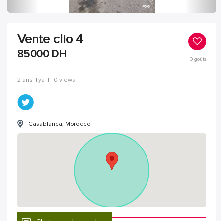
Vente clio 4
85000
DH
0
goûts
2 ans Il ya
|
0 views
Casablanca, Morocco