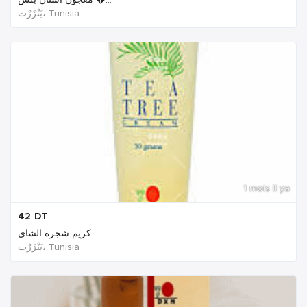
بَنْزَرْت‎، Tunisia
1 mois Il ya
42
DT
كريم شجرة الشاي
بَنْزَرْت‎، Tunisia