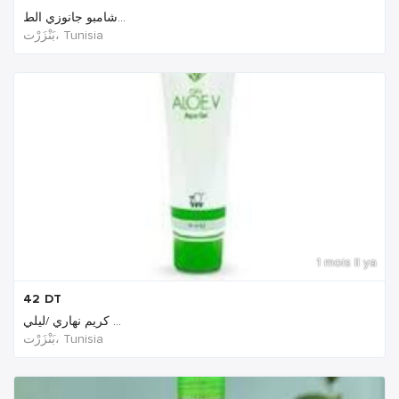
شامبو جانوزي الط...
بَنْزَرْت‎، Tunisia
1 mois Il ya
42
DT
كريم نهاري /ليلي ...
بَنْزَرْت‎، Tunisia