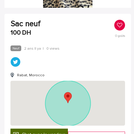
Sac neuf
100
DH
0
goûts
Neuf
2 ans Il ya
|
0 views
Rabat, Morocco