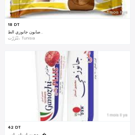
1 mois Il ya
18
DT
صابون جانوزي الط...
بَنْزَرْت‎، Tunisia
1 mois Il ya
42
DT
معجون اسنان بلس �...