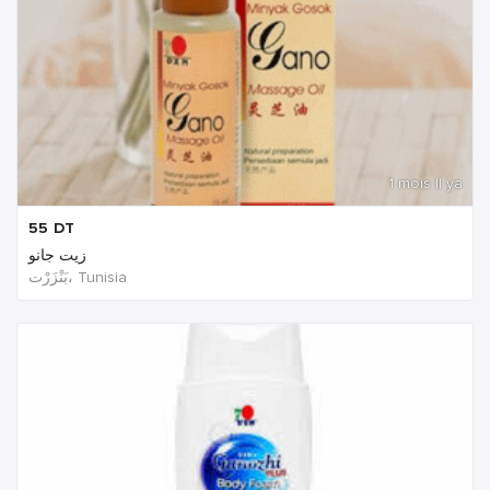
1 mois Il ya
55
DT
زيت جانو
بَنْزَرْت‎، Tunisia