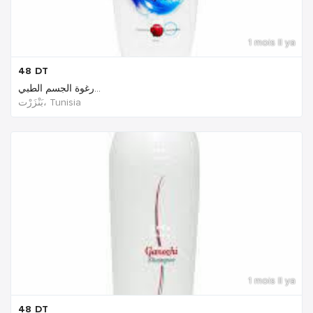
1 mois Il ya
48
DT
رغوة الجسم الطبي...
بَنْزَرْت‎، Tunisia
1 mois Il ya
48
DT