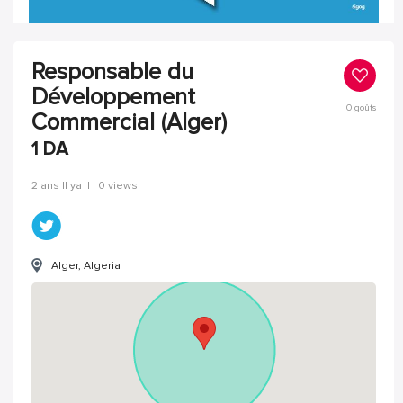
Responsable du
Développement
0
goûts
Commercial (Alger)
1
DA
2 ans Il ya
|
0 views
Alger, Algeria