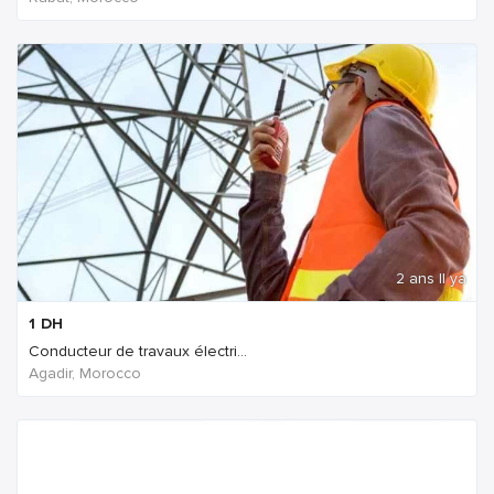
2 ans Il ya
1
DH
Conducteur de travaux électri...
Agadir, Morocco