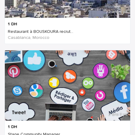
2 ans Il ya
1
DH
Restaurant à BOUSKOURA recrut...
Casablanca, Morocco
2 ans Il ya
1
DH
Stage Community Manager