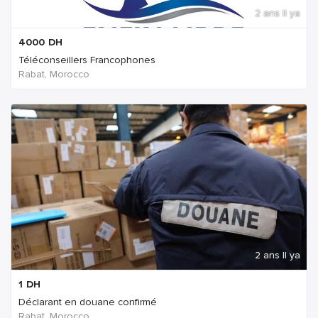
2 ans Il ya
4000
DH
Téléconseillers Francophones
Rabat, Morocco
2 ans Il ya
1
DH
Déclarant en douane confirmé
Rabat, Morocco