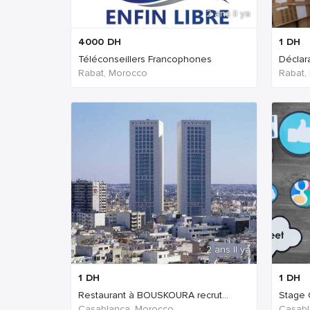
2 ans Il ya
4000
DH
1
DH
Téléconseillers Francophones
Déclar
Rabat, Morocco
Rabat,
2 ans Il ya
1
DH
1
DH
Restaurant à BOUSKOURA recrut...
Stage
Casablanca, Morocco
Casabl