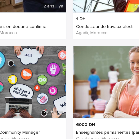
2 ans Il ya
2 a
1
DH
ant en douane confirmé
Conducteur de travaux électri...
 Morocco
Agadir, Morocco
2 ans Il ya
2 a
6000
DH
 Community Manager
Enseignantes permanentes (para
anca, Morocco
Casablanca, Morocco