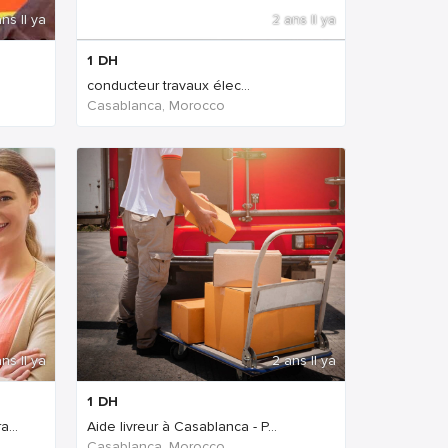
ns Il ya
2 ans Il ya
1
DH
conducteur travaux élec...
Casablanca, Morocco
ns Il ya
2 ans Il ya
1
DH
...
Aide livreur à Casablanca - P...
Casablanca, Morocco