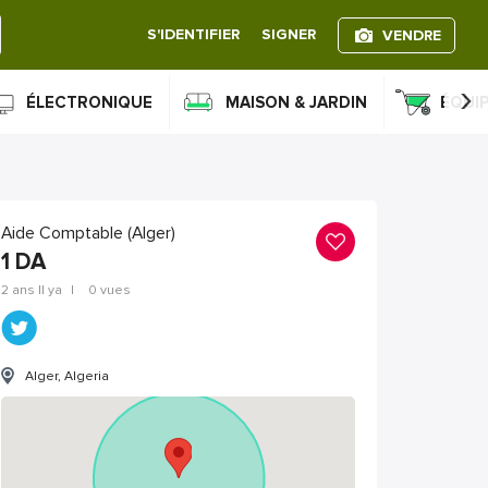
S'IDENTIFIER
SIGNER
VENDRE
›
ÉLECTRONIQUE
MAISON & JARDIN
ÉQUI
Aide Comptable (Alger)
1
DA
2 ans Il ya
|
0 vues
Alger, Algeria