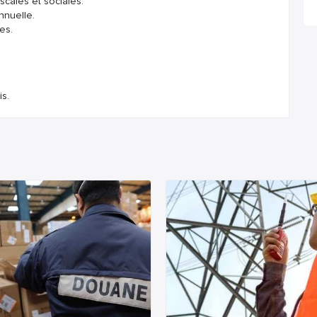
scales et sociales.
nnuelle.
es.
is.