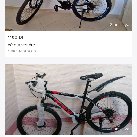
2 ans Il ya
1100
DH
vélo à vendre
Salé, Morocco
2 ans Il ya