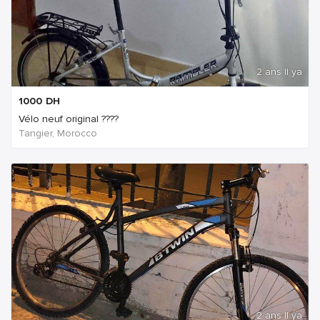
2 ans Il ya
1000
DH
Vélo neuf original ????
Tangier, Morocco
2 ans Il ya