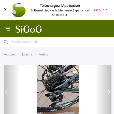
Téléchargez l'Application
X
OUVRIR
Et Bénéficiez de la Meilleure Expérience
Utilisateur
Search products
Accueil
Loisirs
Vélos
précédent
Proc