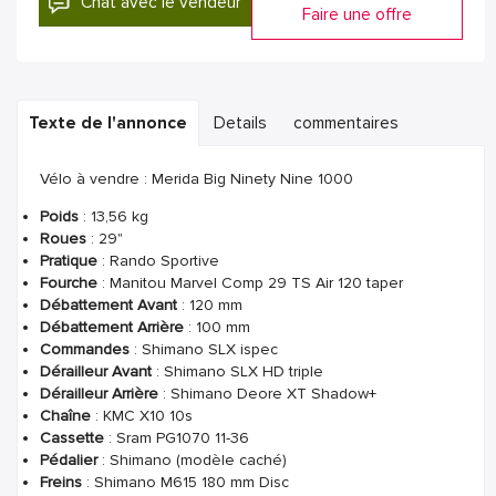
Chat avec le vendeur
Faire une offre
Texte de l'annonce
Details
commentaires
Vélo à vendre : Merida Big Ninety Nine 1000
Poids
: 13,56 kg
Roues
: 29"
Pratique
: Rando Sportive
Fourche
: Manitou Marvel Comp 29 TS Air 120 taper
Débattement Avant
: 120 mm
Débattement Arrière
: 100 mm
Commandes
: Shimano SLX ispec
Dérailleur Avant
: Shimano SLX HD triple
Dérailleur Arrière
: Shimano Deore XT Shadow+
Chaîne
: KMC X10 10s
Cassette
: Sram PG1070 11-36
Pédalier
: Shimano (modèle caché)
Freins
: Shimano M615 180 mm Disc