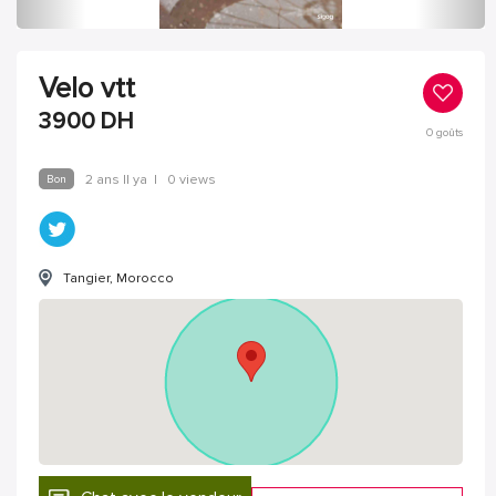
Velo vtt
3900
DH
0
goûts
Bon
2 ans Il ya
|
0 views
Tangier, Morocco