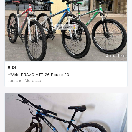
2 ans Il ya
8
DH
✅Vélo BRAVO VTT 26 Pouce 20...
Larache, Morocco