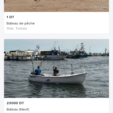
2 ans Il ya
1
DT
Bateau de pêche
Sfax, Tunisia
2 ans Il ya
23000
DT
Bateau (Neuf)