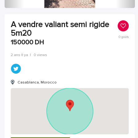
A vendre valiant semi rigide
5m20
0
goûts
150000
DH
2 ans Il ya
|
0 views
Casablanca, Morocco