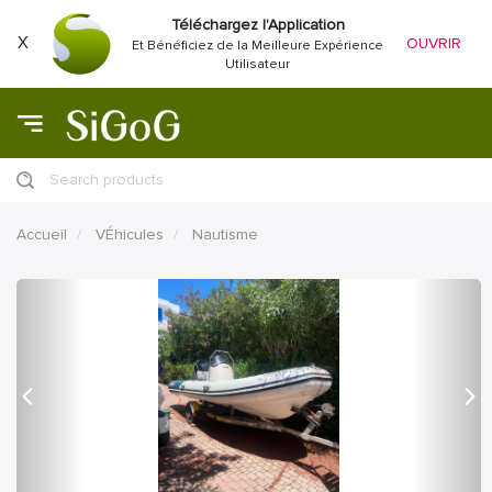
Téléchargez l'Application
X
OUVRIR
Et Bénéficiez de la Meilleure Expérience
Utilisateur
Search products
Accueil
VÉhicules
Nautisme
précédent
Proc