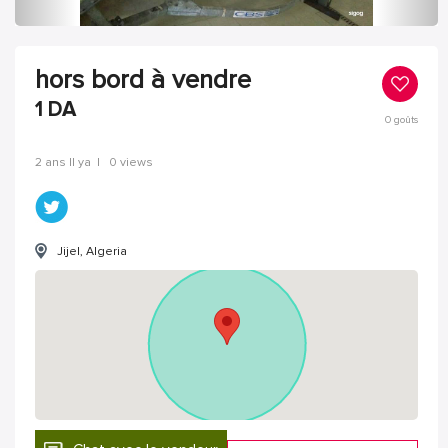
hors bord à vendre
1
DA
0
goûts
2 ans Il ya
|
0 views
Jijel, Algeria