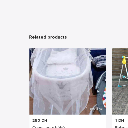
Related products
2 ans Il ya
250
DH
1
DH
Conna pour bébé
Balanç