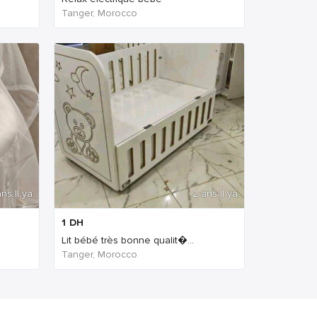
Tanger, Morocco
ns Il ya
2 ans Il ya
1
DH
Lit bébé très bonne qualit�...
Tanger, Morocco