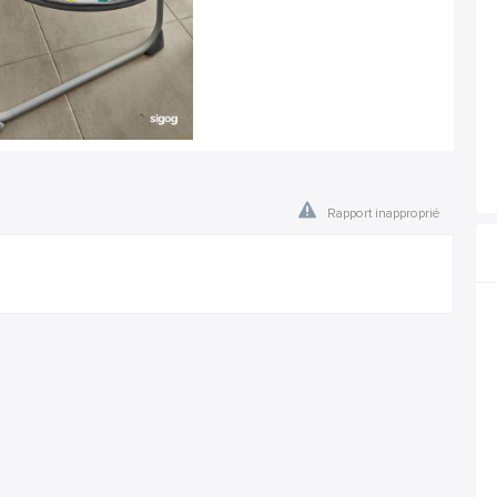
Rapport inapproprié