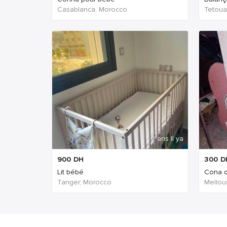
Casablanca, Morocco
Tetoua
2 ans Il ya
900
DH
300
D
Lit bébé
Cona 
Tanger, Morocco
Mellou