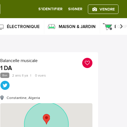
S'IDENTIFIER
SIGNER
VENDRE
›
ÉLECTRONIQUE
MAISON & JARDIN
ÉQUI
Balancelle musicale
1
DA
Bon
2 ans Il ya
|
0 vues
Constantine, Algeria