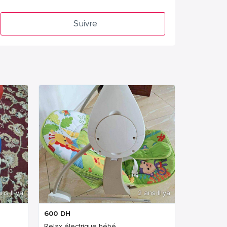
Suivre
ns Il ya
2 ans Il ya
600
DH
Relax électrique bébé