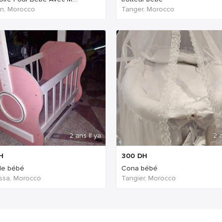
n, Morocco
Tanger, Morocco
2 ans Il ya
2 a
H
300
DH
de bébé
Cona bébé
ssa, Morocco
Tangier, Morocco