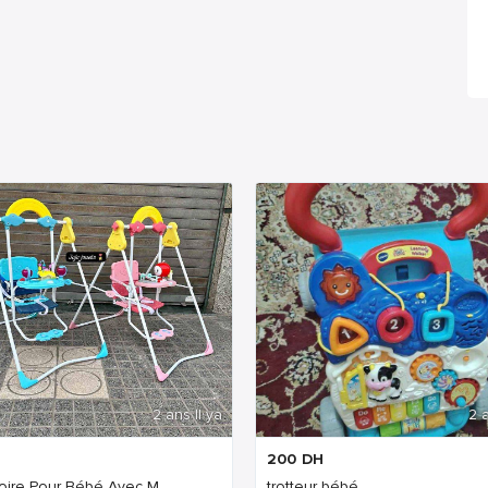
2 ans Il ya
2 a
200
DH
oire Pour Bébé Avec M...
trotteur bébé