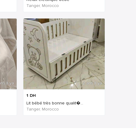
Tanger, Morocco
ns Il ya
2 ans Il ya
1
DH
Lit bébé très bonne qualit�...
Tanger, Morocco