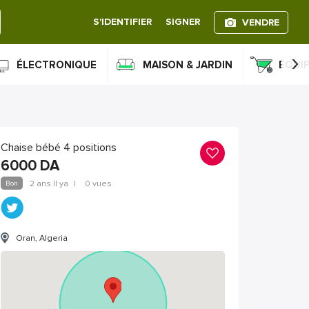
S'IDENTIFIER
SIGNER
VENDRE
›
ÉLECTRONIQUE
MAISON & JARDIN
ÉQUI
Chaise bébé 4 positions
6000
DA
Bon
2 ans Il ya
|
0 vues
Oran, Algeria