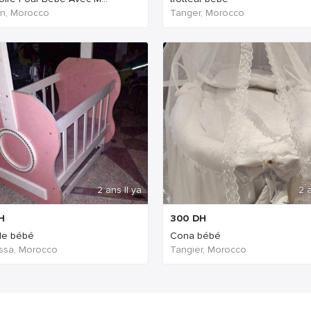
n, Morocco
Tanger, Morocco
2 ans Il ya
2 a
H
300
DH
de bébé
Cona bébé
ssa, Morocco
Tangier, Morocco