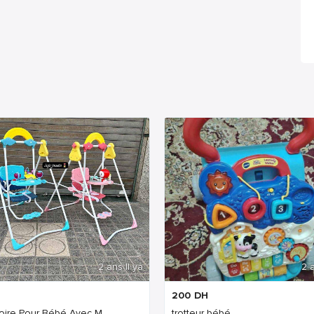
2 ans Il ya
2 a
200
DH
oire Pour Bébé Avec M...
trotteur bébé