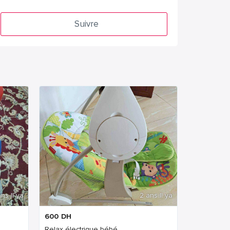
Suivre
ns Il ya
2 ans Il ya
600
DH
Relax électrique bébé