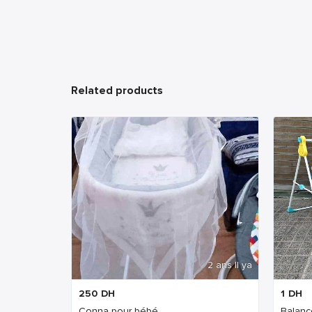
Related products
2 ans Il ya
250
DH
1
DH
Conna pour bébé
Balanç