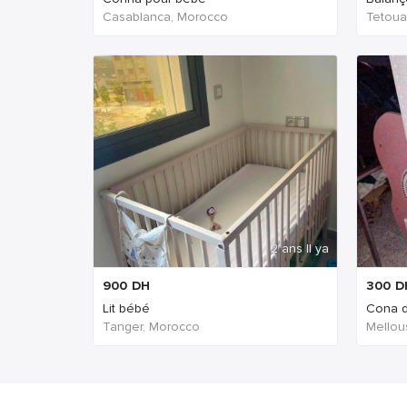
Casablanca, Morocco
Tetoua
2 ans Il ya
900
DH
300
D
Lit bébé
Cona 
Tanger, Morocco
Mellou