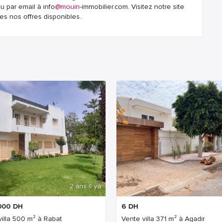
 par email à info
@mouin
-immobilier.com. Visitez notre site
es nos offres disponibles.
2 ans Il ya
2 a
000
DH
6
DH
villa 500 m² à Rabat
Vente villa 371 m² à Agadir