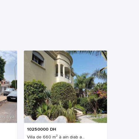
ns Il ya
2 ans Il ya
10250000
DH
Villa de 660 m² à ain diab a...