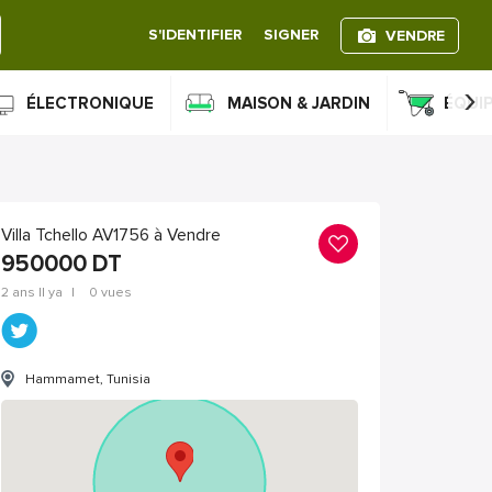
S'IDENTIFIER
SIGNER
VENDRE
›
ÉLECTRONIQUE
MAISON & JARDIN
ÉQUI
Villa Tchello AV1756 à Vendre
950000
DT
2 ans Il ya
|
0 vues
Hammamet, Tunisia