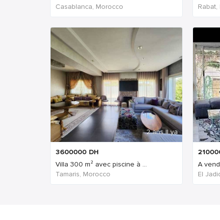
Casablanca, Morocco
Rabat,
2 ans Il ya
3600000
DH
21000
Villa 300 m² avec piscine à ...
A vendr
Tamaris, Morocco
El Jad