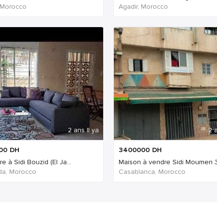
 Morocco
Agadir, Morocco
2 ans Il ya
2 a
00
DH
3400000
DH
e à Sidi Bouzid (El Ja...
Maison à vendre Sidi Moumen 3.
ida, Morocco
Casablanca, Morocco