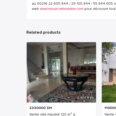
au 00216 22 605 844 / 29 105 844 / 55 844 605 ou
web
www.mouin-immobilier.com
pour découvrir tout
Related products
2 ans Il ya
2330000
DH
11000
Vente villa meublé 120 m² à...
Vente 