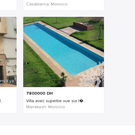
Casablanca, Morocco
ns Il ya
2 ans Il ya
7800000
DH
..
Villa avec superbe vue sur l�...
Marrakesh, Morocco