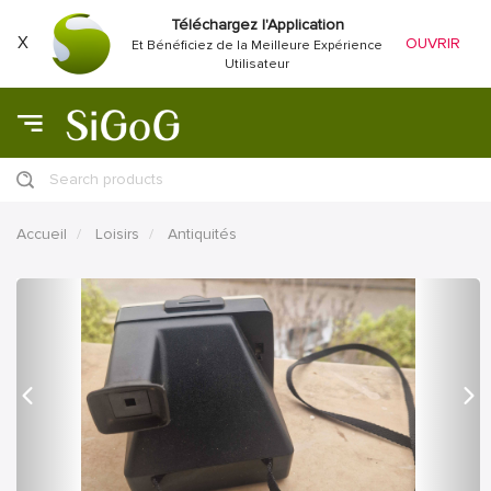
Téléchargez l'Application
X
OUVRIR
Et Bénéficiez de la Meilleure Expérience
Utilisateur
Search products
Accueil
Loisirs
Antiquités
précédent
Proc