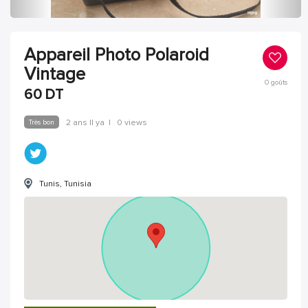
Appareil Photo Polaroid
Vintage
0
goûts
60
DT
Très bon
2 ans Il ya
|
0 views
Tunis, Tunisia