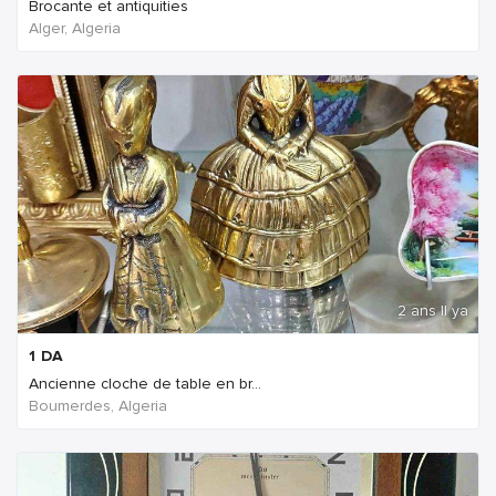
Brocante et antiquities
Alger, Algeria
2 ans Il ya
1
DA
Ancienne cloche de table en br...
Boumerdes, Algeria