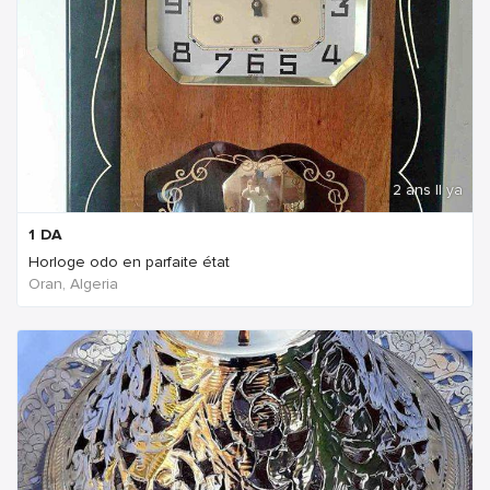
2 ans Il ya
1
DA
Horloge odo en parfaite état
Oran, Algeria