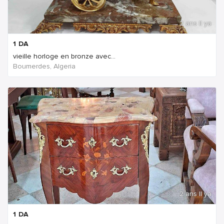
2 ans Il ya
1
DA
vieille horloge en bronze avec...
Boumerdes, Algeria
2 ans Il ya
1
DA