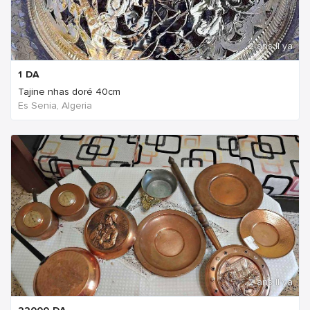
2 ans Il ya
1
DA
Tajine nhas doré 40cm
Es Senia, Algeria
2 ans Il ya