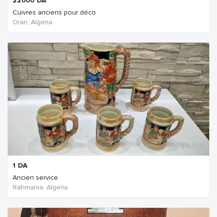
22000
DA
Cuivres anciens pour déco
Oran, Algeria
2 ans Il ya
1
DA
Ancien service
Rahmania, Algeria