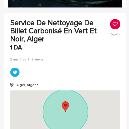
Service De Nettoyage De
Billet Carbonisé En Vert Et
0
goûts
Noir, Alger
1
DA
2 ans Il ya
|
2 views
Alger, Algeria