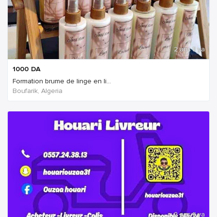
2 ans Il ya
1000
DA
Formation brume de linge en li...
Boufarik, Algeria
2 ans Il ya