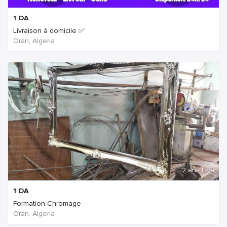
1
DA
Livraison à domicile ✅
Oran, Algeria
2 ans Il ya
1
DA
Formation Chromage
Oran, Algeria