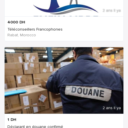
2 ans Il ya
4000
DH
Téléconseillers Francophones
Rabat, Morocco
2 ans Il ya
1
DH
Déclarant en douane confirmé