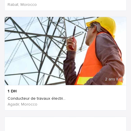
Rabat, Morocco
2 ans Il ya
1
DH
Conducteur de travaux électri...
Agadir, Morocco