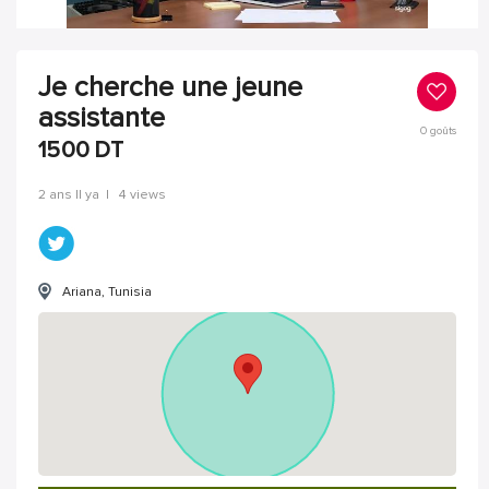
Je cherche une jeune
assistante
0
goûts
1500
DT
2 ans Il ya
|
4 views
Ariana, Tunisia