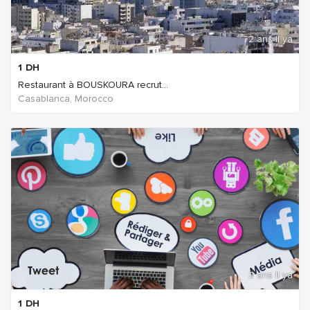
2 ans Il ya
1
DH
Restaurant à BOUSKOURA recrut...
Casablanca, Morocco
2 ans Il ya
1
DH