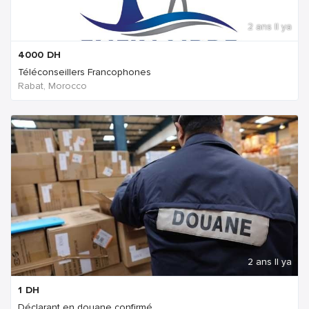
2 ans Il ya
4000
DH
Téléconseillers Francophones
Rabat, Morocco
2 ans Il ya
1
DH
Déclarant en douane confirmé