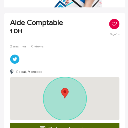
Aide Comptable
1
DH
0
goûts
2 ans Il ya
|
0 views
Rabat, Morocco