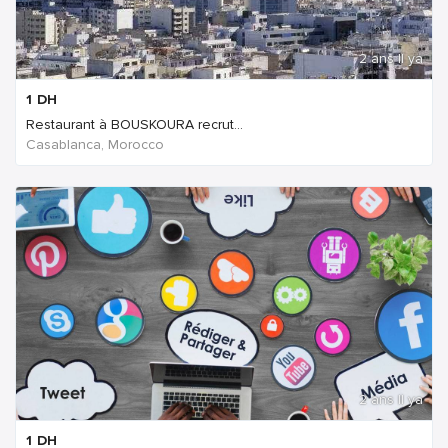
2 ans Il ya
1
DH
Restaurant à BOUSKOURA recrut...
Casablanca, Morocco
2 ans Il ya
1
DH