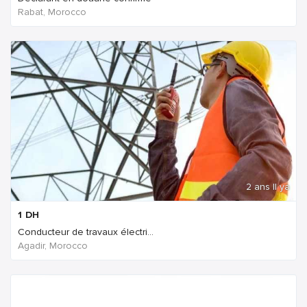
Rabat, Morocco
2 ans Il ya
1
DH
Conducteur de travaux électri...
Agadir, Morocco