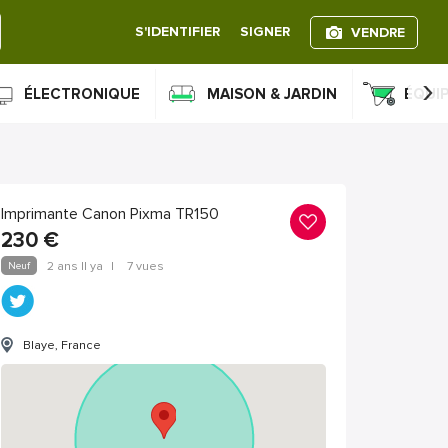
S'IDENTIFIER
SIGNER
VENDRE
›
ÉLECTRONIQUE
MAISON & JARDIN
ÉQUI
Imprimante Canon Pixma TR150
230
€
Neuf
2 ans Il ya
|
7 vues
Blaye, France