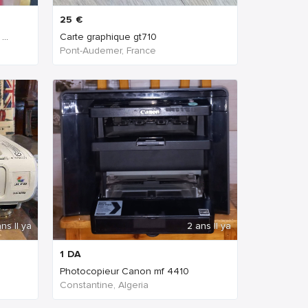
25
€
..
Carte graphique gt710
Pont-Audemer, France
ns Il ya
2 ans Il ya
1
DA
Photocopieur Canon mf 4410
Constantine, Algeria