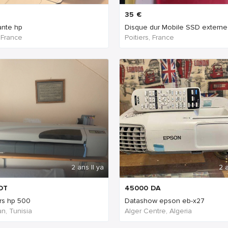
35
€
ante hp
Disque dur Mobile SSD externe .
 France
Poitiers, France
2 ans Il ya
2 a
DT
45000
DA
rs hp 500
Datashow epson eb-x27
n, Tunisia
Alger Centre, Algeria