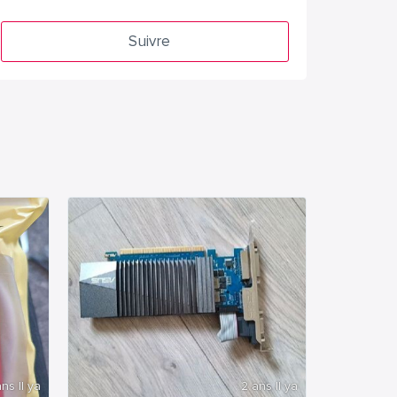
Suivre
ns Il ya
2 ans Il ya