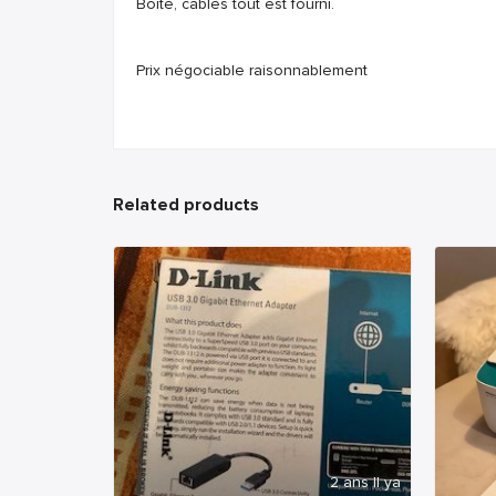
Boîte, câbles tout est fourni.
Prix négociable raisonnablement
Related products
2 ans Il ya