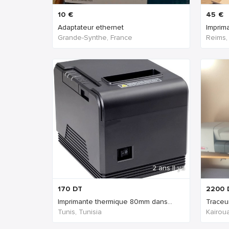
10
€
45
€
Adaptateur ethernet
Imprim
Grande-Synthe, France
Reims,
2 ans Il ya
170
DT
2200
Imprimante thermique 80mm dans...
Traceu
Tunis, Tunisia
Kairoua