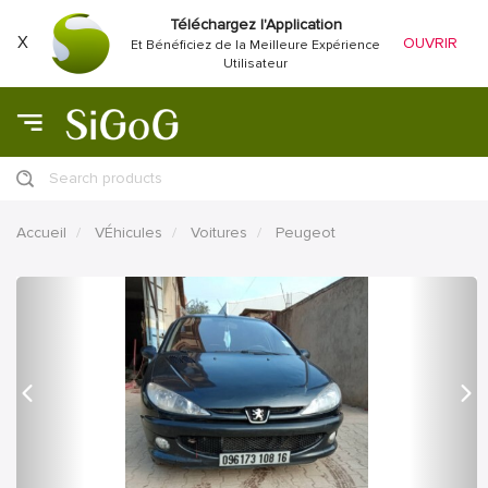
Téléchargez l'Application
X
OUVRIR
Et Bénéficiez de la Meilleure Expérience
Utilisateur
Search products
Accueil
VÉhicules
Voitures
Peugeot
précédent
Proc