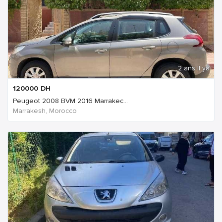
2 ans Il ya
120000
DH
Peugeot 2008 BVM 2016 Marrakec...
Marrakesh, Morocco