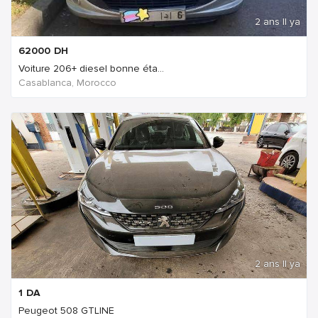
2 ans Il ya
62000
DH
Voiture 206+ diesel bonne éta...
Casablanca, Morocco
2 ans Il ya
1
DA
Peugeot 508 GTLINE