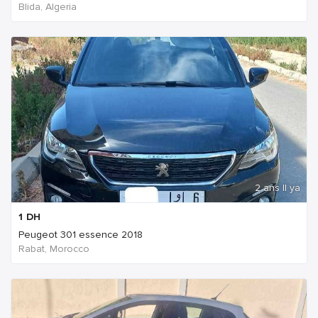
Blida, Algeria
2 ans Il ya
1
DH
Peugeot 301 essence 2018
Rabat, Morocco