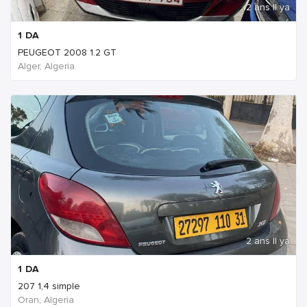
2 ans Il ya
1
DA
PEUGEOT 2008 1.2 GT
Alger, Algeria
2 ans Il ya
1
DA
207 1,4 simple
Oran, Algeria