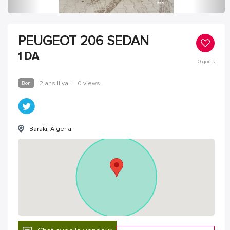
PEUGEOT 206 SEDAN
1
DA
0
goûts
Bon
2 ans Il ya
|
0 views
Baraki, Algeria