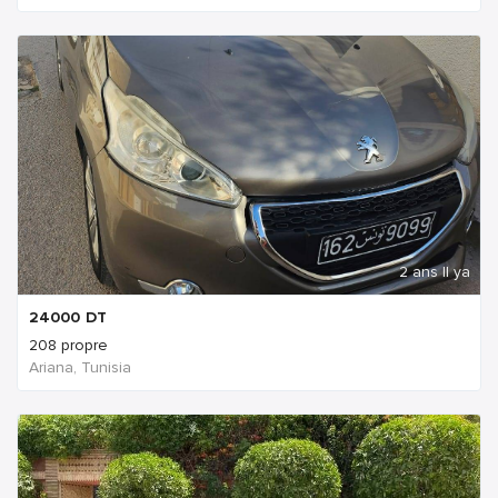
2 ans Il ya
24000
DT
208 propre
Ariana, Tunisia