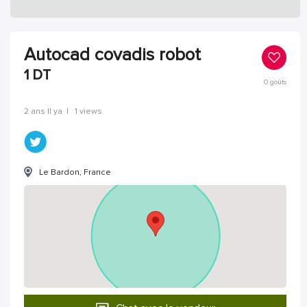
Autocad covadis robot
1
DT
0
goûts
2 ans Il ya
|
1 views
Le Bardon, France