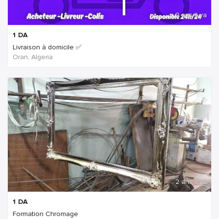
2 ans Il ya
1
DA
Livraison à domicile ✅
Oran, Algeria
2 ans Il ya
1
DA
Formation Chromage