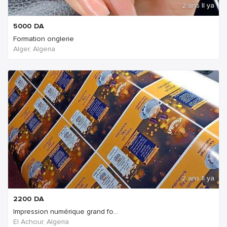
2 ans Il ya
5000
DA
Formation onglerie
Alger, Algeria
2 ans Il ya
2200
DA
Impression numérique grand fo...
El Achour, Algeria