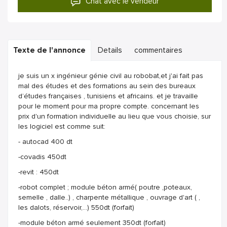
Chat avec le vendeur
Texte de l'annonce
Details
commentaires
je suis un x ingénieur génie civil au robobat,et j'ai fait pas
mal des études et des formations au sein des bureaux
d’études françaises , tunisiens et africains. et je travaille
pour le moment pour ma propre compte. concernant les
prix d'un formation individuelle au lieu que vous choisie, sur
les logiciel est comme suit:
- autocad 400 dt
-covadis 450dt
-revit : 450dt
-robot complet ; module béton armé( poutre ,poteaux,
semelle , dalle..) , charpente métallique , ouvrage d'art ( ,
les dalots, réservoir,...) 550dt (forfait)
-module béton armé seulement 350dt (forfait)