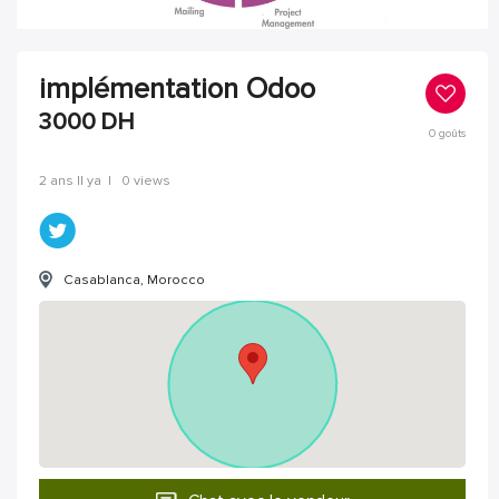
implémentation Odoo
3000
DH
0
goûts
2 ans Il ya
|
0 views
Casablanca, Morocco