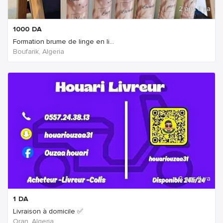
2 ans Il ya
1000
DA
Formation brume de linge en li...
Boufarik, Algeria
2 ans Il ya
1
DA
Livraison à domicile ✅
Oran, Algeria