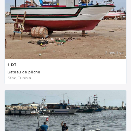
2 ans Il ya
1
DT
Bateau de pêche
Sfax, Tunisia