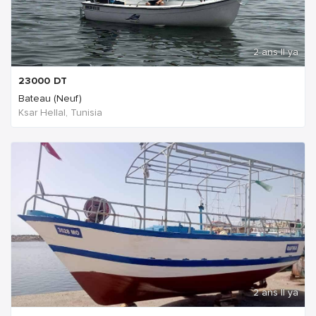
2 ans Il ya
23000
DT
Bateau (Neuf)
Ksar Hellal, Tunisia
2 ans Il ya