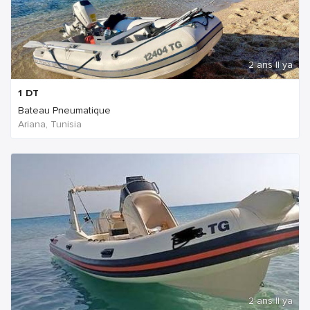
2 ans Il ya
1
DT
Bateau Pneumatique
Ariana, Tunisia
2 ans Il ya