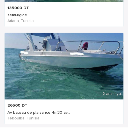
135000
DT
semi-rigide
Ariana, Tunisia
2 ans Il ya
26500
DT
Av bateau de plaisance 4m30 av...
Téboulba, Tunisia