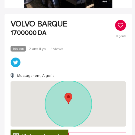
VOLVO BARQUE
1700000
DA
0
goûts
Très bon
2 ans Il ya
|
1 views
Mostaganem, Algeria