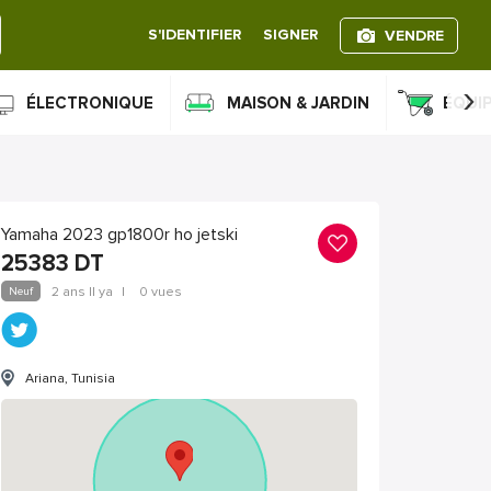
S'IDENTIFIER
SIGNER
VENDRE
›
ÉLECTRONIQUE
MAISON & JARDIN
ÉQUI
Yamaha 2023 gp1800r ho jetski
25383
DT
Neuf
2 ans Il ya
|
0 vues
Ariana, Tunisia