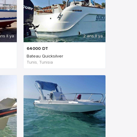
ns Il ya
2 ans Il ya
64000
DT
Bateau Quicksilver
Tunis, Tunisia