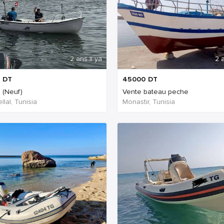
2 ans Il ya
2 a
DT
45000
DT
 (Neuf)
Vente bateau peche
llal, Tunisia
Monastir, Tunisia