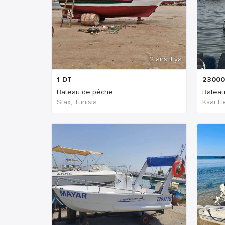
2 ans Il ya
1
DT
23000
Bateau de pêche
Bateau
Sfax, Tunisia
Ksar He