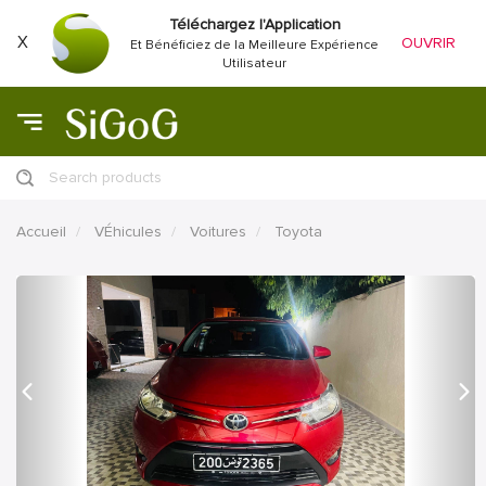
Téléchargez l'Application
X
OUVRIR
Et Bénéficiez de la Meilleure Expérience
Utilisateur
Search products
Accueil
VÉhicules
Voitures
Toyota
précédent
Proc