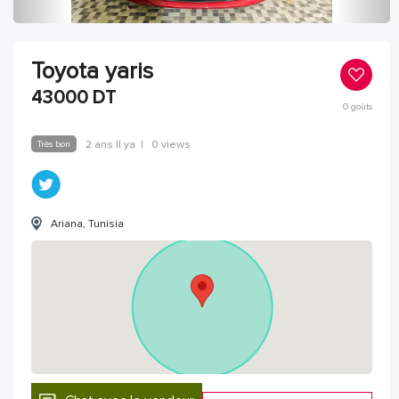
Toyota yaris
43000
DT
0
goûts
Très bon
2 ans Il ya
|
0 views
Ariana, Tunisia