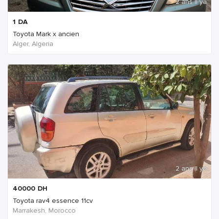
2 ans Il ya
1
DA
Toyota Mark x ancien
Alger, Algeria
2 ans Il ya
40000
DH
Toyota rav4 essence 11cv
Marrakesh, Morocco