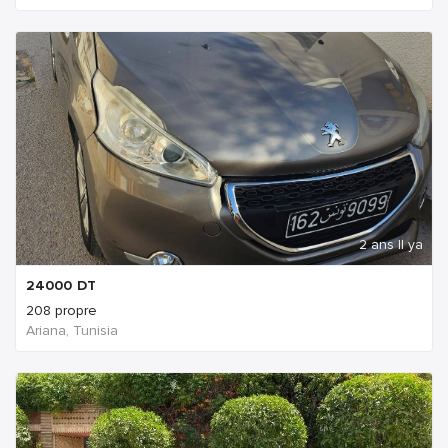
2 ans Il ya
24000
DT
208 propre
Ariana, Tunisia