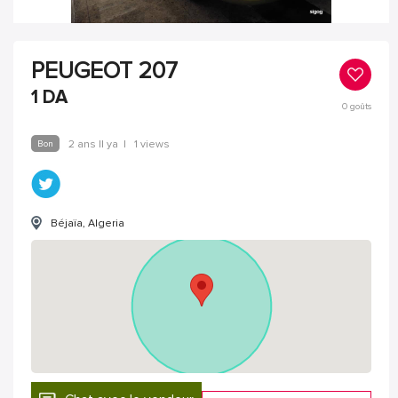
PEUGEOT 207
1
DA
0
goûts
Bon
2 ans Il ya
|
1 views
Béjaïa, Algeria