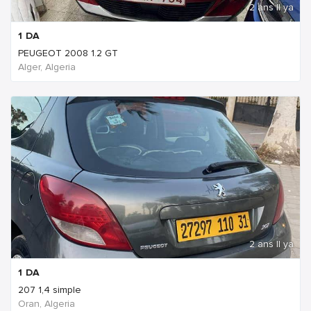
2 ans Il ya
1
DA
PEUGEOT 2008 1.2 GT
Alger, Algeria
2 ans Il ya
1
DA
207 1,4 simple
Oran, Algeria