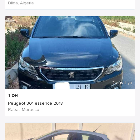
Blida, Algeria
2 ans Il ya
1
DH
Peugeot 301 essence 2018
Rabat, Morocco