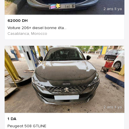
2 ans Il ya
62000
DH
Voiture 206+ diesel bonne éta...
Casablanca, Morocco
2 ans Il ya
1
DA
Peugeot 508 GTLINE