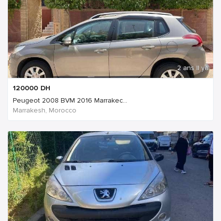
2 ans Il ya
120000
DH
Peugeot 2008 BVM 2016 Marrakec...
Marrakesh, Morocco