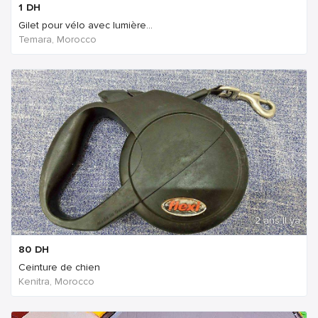
1
DH
Gilet pour vélo avec lumière...
Temara, Morocco
2 ans Il ya
80
DH
Ceinture de chien
Kenitra, Morocco