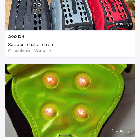
2 ans Il ya
200
DH
Sac pour chat et chien
Casablanca, Morocco
2 ans Il ya