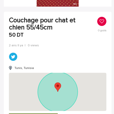
Couchage pour chat et
chien 55/45cm
0
goûts
50
DT
2 ans Il ya
|
0 views
Tunis, Tunisia