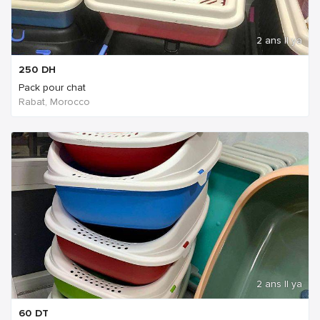
2 ans Il ya
250
DH
Pack pour chat
Rabat, Morocco
2 ans Il ya
60
DT