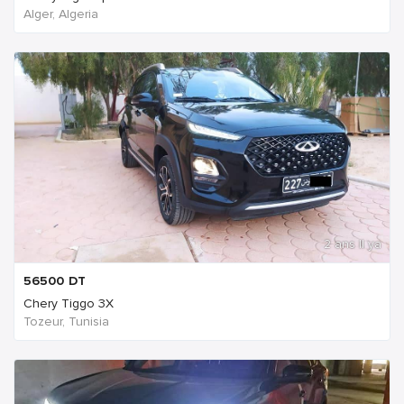
Alger, Algeria
2 ans Il ya
56500
DT
Chery Tiggo 3X
Tozeur, Tunisia