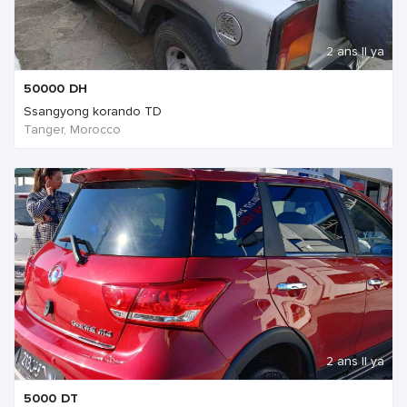
2 ans Il ya
50000
DH
Ssangyong korando TD
Tanger, Morocco
2 ans Il ya
5000
DT