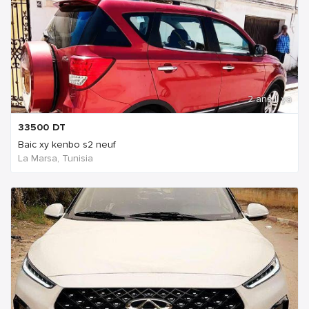
2 ans Il ya
33500
DT
Baic xy kenbo s2 neuf
La Marsa, Tunisia