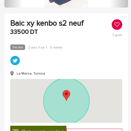
Baic xy kenbo s2 neuf
33500
DT
0
goûts
Très bon
2 ans Il ya
|
0 views
La Marsa, Tunisia