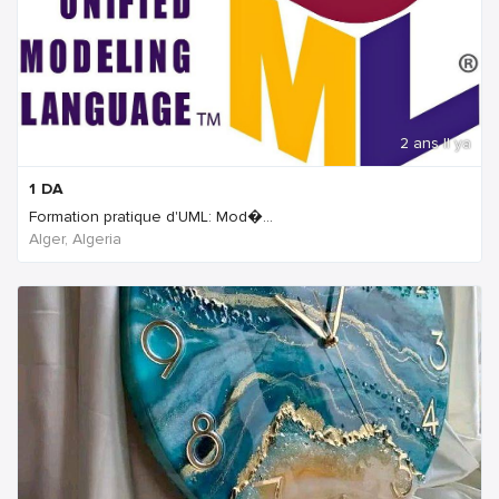
2 ans Il ya
1
DA
Formation pratique d'UML: Mod�...
Alger, Algeria