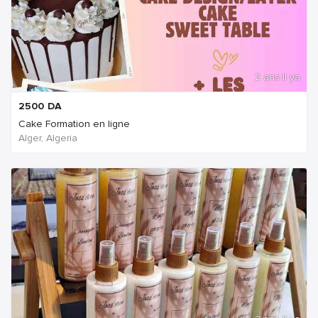
2 ans Il ya
2500
DA
Cake Formation en ligne
Alger, Algeria