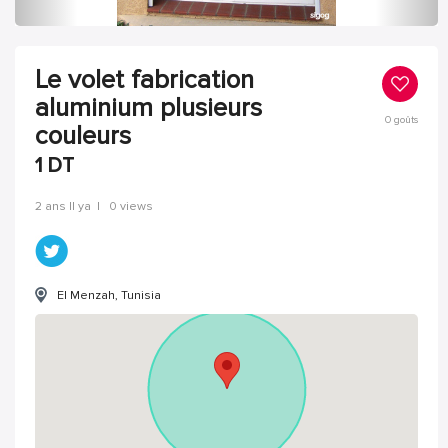
Le volet fabrication
aluminium plusieurs
0
goûts
couleurs
1
DT
2 ans Il ya
|
0 views
El Menzah, Tunisia