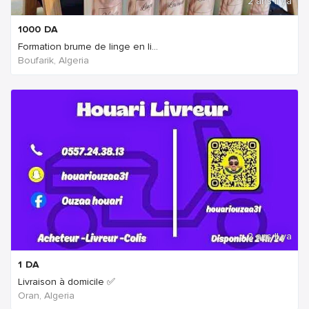
2 ans Il ya
1000
DA
Formation brume de linge en li...
Boufarik, Algeria
2 ans Il ya
1
DA
Livraison à domicile ✅
Oran, Algeria