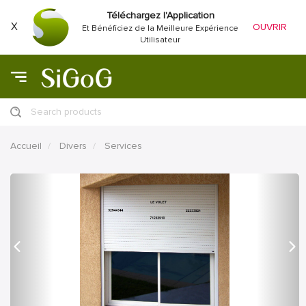
Téléchargez l'Application
X
OUVRIR
Et Bénéficiez de la Meilleure Expérience
Utilisateur
Search products
Accueil
Divers
Services
précédent
Proc