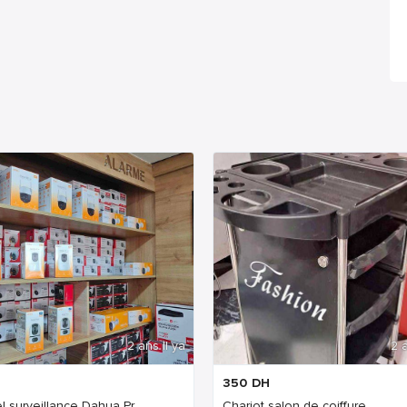
2 ans Il ya
2 a
350
DH
l surveillance Dahua Pr...
Chariot salon de coiffure