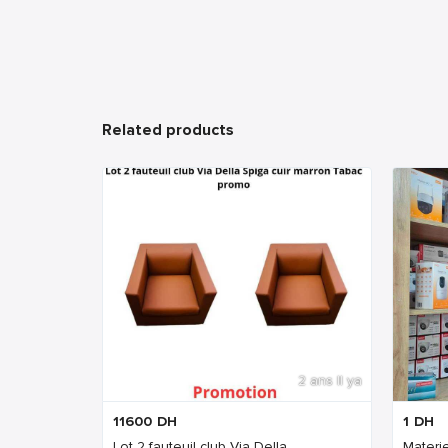
Related products
2 ans Il ya
11600
DH
1
DH
Lot 2 fauteuil club Via Della ...
Materie