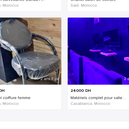
, Morocco
Salé, Morocco
2 ans Il ya
2 a
DH
24000
DH
el coiffure femme
Matériels complet pour salle ...
, Morocco
Casablanca, Morocco