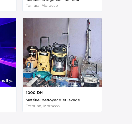
Temara, Morocco
ns Il ya
2 ans Il ya
1000
DH
Matériel nettoyage et lavage
Tetouan, Morocco