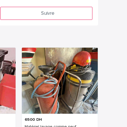
Suivre
ns Il ya
2 ans Il ya
6500
DH
Matériel lavage comme neuf