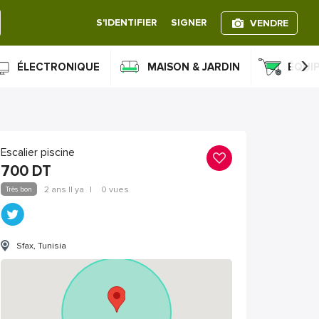
S'IDENTIFIER
SIGNER
VENDRE
›
ÉLECTRONIQUE
MAISON & JARDIN
ÉQUI
Escalier piscine
700
DT
Très bon
2 ans Il ya
|
0 vues
Sfax, Tunisia