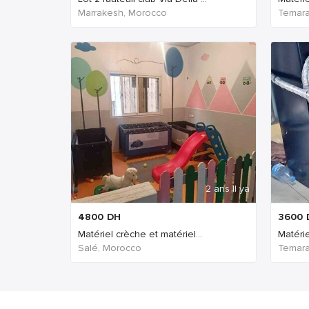
Marrakesh, Morocco
Temara
2 ans Il ya
4800
DH
3600
Matériel crèche et matériel...
Matéri
Salé, Morocco
Temara