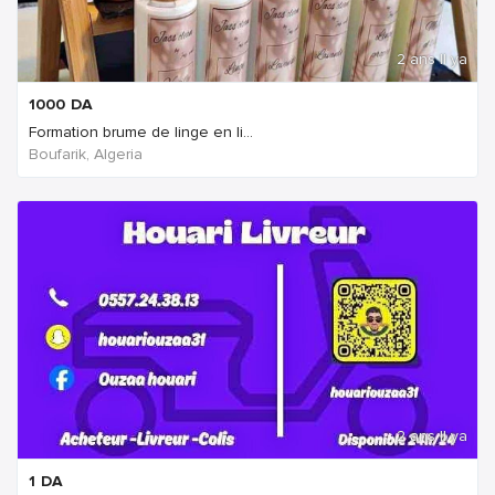
2 ans Il ya
1000
DA
Formation brume de linge en li...
Boufarik, Algeria
2 ans Il ya
1
DA