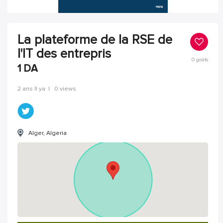
La plateforme de la RSE de
l'IT des entrepris
0
goûts
1
DA
2 ans Il ya
|
0 views
Alger, Algeria