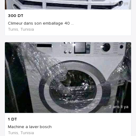
2 ans Il ya
300
DT
Climeur dans son emballage 40 ...
Tunis, Tunisia
2 ans Il ya
1
DT
Machine a laver bosch
Tunis, Tunisia