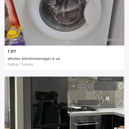
2 ans Il ya
1
DT
artciles électromenager à ve...
Gafsa, Tunisia