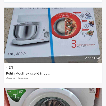
2 ans Il ya
1
DT
Pétrin Moulinex scellé impor...
Ariana, Tunisia