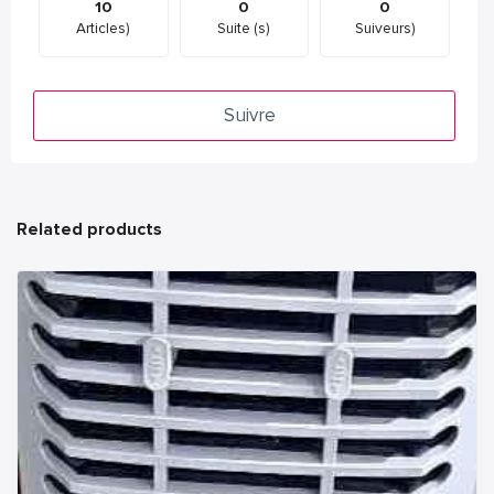
10
0
0
Articles)
Suite (s)
Suiveurs)
Suivre
Related products