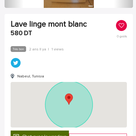
Lave linge mont blanc
580
DT
0
goûts
Très bon
2 ans Il ya
|
1 views
Nabeul, Tunisia