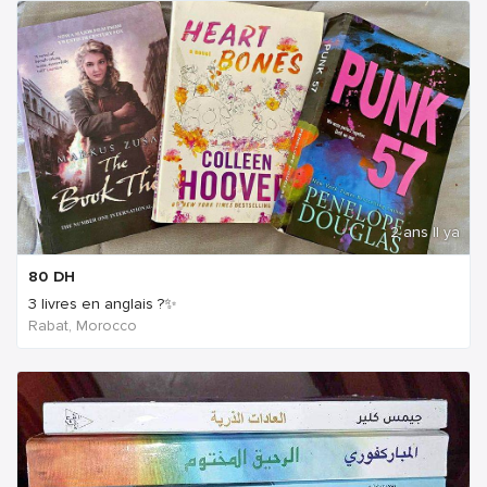
2 ans Il ya
80
DH
3 livres en anglais ?✨
Rabat, Morocco