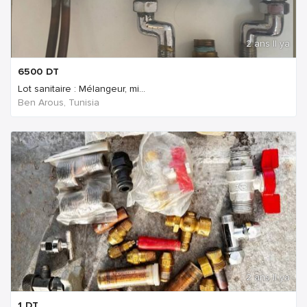
2 ans Il ya
6500
DT
Lot sanitaire : Mélangeur, mi...
Ben Arous, Tunisia
2 ans Il ya
1
DT