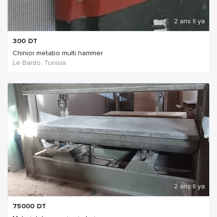
2 ans Il ya
300
DT
Chinior metabo multi hammer
Le Bardo, Tunisia
2 ans Il ya
75000
DT