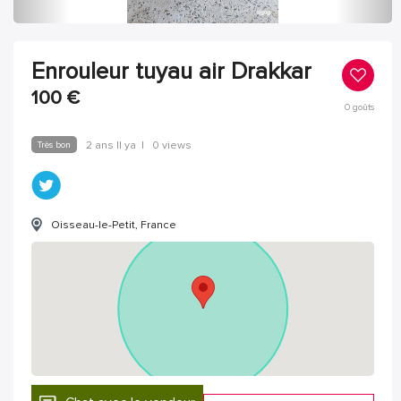
Enrouleur tuyau air Drakkar
100
€
0
goûts
Très bon
2 ans Il ya
|
0 views
Oisseau-le-Petit, France