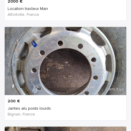
2000
€
Location tracteur Man
Alfortville, France
2 ans Il ya
200
€
Jantes alu poids lourds
Bignan, France