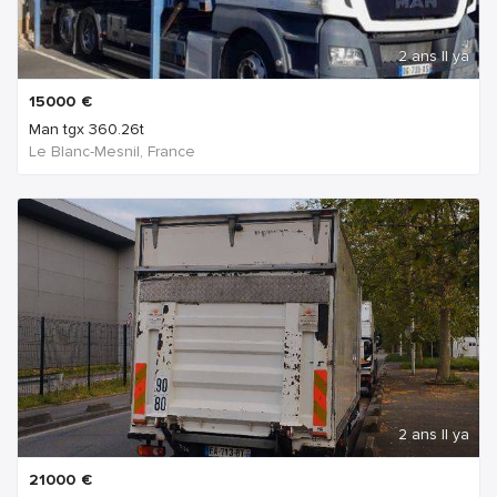
2 ans Il ya
15000
€
Man tgx 360.26t
Le Blanc-Mesnil, France
2 ans Il ya
21000
€