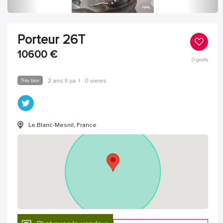
Porteur 26T
10600
€
0
goûts
Très bon
2 ans Il ya
|
0 views
Le Blanc-Mesnil, France