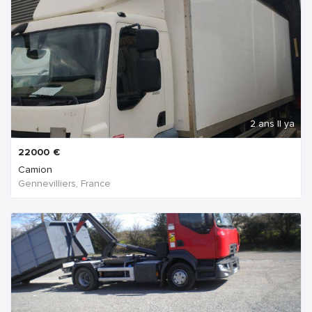
2 ans Il ya
22000
€
Camion
Gennevilliers, France