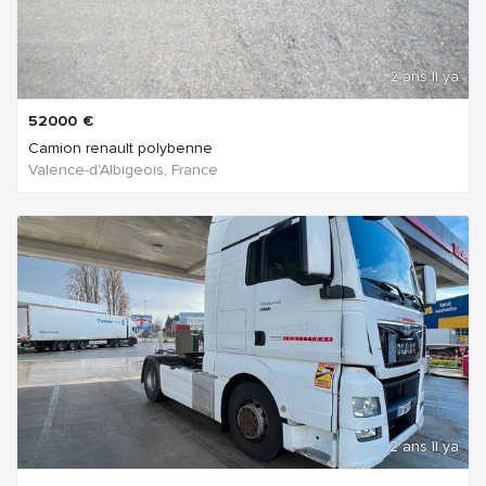
2 ans Il ya
52000
€
Camion renault polybenne
Valence-d'Albigeois, France
2 ans Il ya