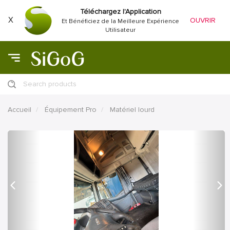
Téléchargez l'Application
X
OUVRIR
Et Bénéficiez de la Meilleure Expérience
Utilisateur
Search products
Accueil
Équipement Pro
Matériel lourd
précédent
Proc