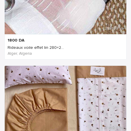
2 ans Il ya
1800
DA
Rideaux voile effet lin 280×2...
Alger, Algeria
2 ans Il ya