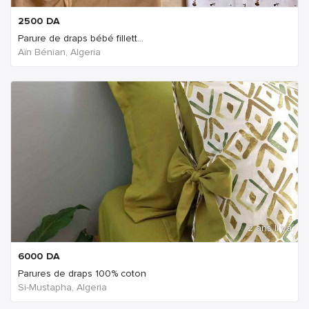
2500
DA
Parure de draps bébé fillett...
Aïn Bénian, Algeria
2 ans Il ya
6000
DA
Parures de draps 100% coton
Si-Mustapha, Algeria