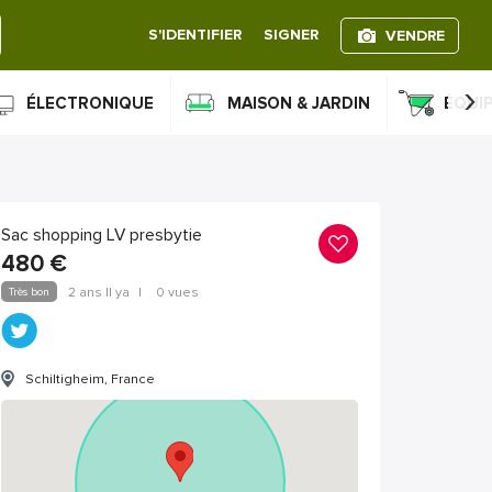
S'IDENTIFIER
SIGNER
VENDRE
›
ÉLECTRONIQUE
MAISON & JARDIN
ÉQUI
Sac shopping LV presbytie
480
€
Très bon
2 ans Il ya
|
0 vues
Schiltigheim, France