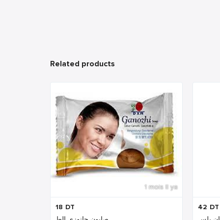
Related products
1 mois Il ya
18
DT
42
DT
صابون جانوزي الط...