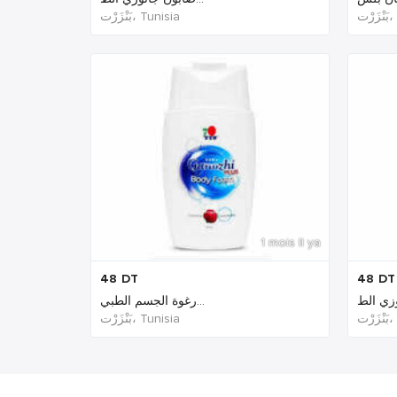
رْت
بَنْزَرْت‎، Tunisia
1 mois Il ya
48
DT
48
DT
رغوة الجسم الطبي...
رْت
بَنْزَرْت‎، Tunisia