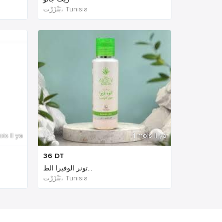
بَنْزَرْت‎، Tunisia
ois Il ya
1 mois Il ya
36
DT
تونر الوفيرا الط...
بَنْزَرْت‎، Tunisia