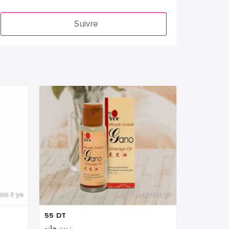
Suivre
ois Il ya
1 mois Il ya
55
DT
زيت جانو