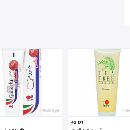
1 mois Il ya
1 m
42
DT
كريم شجرة الشاي
معجون اسنان بلس �...