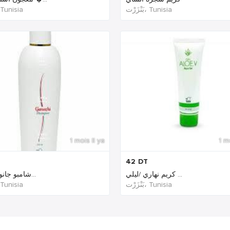
بَنْزَرْت‎، Tunisia
بَنْزَ‎، Tunisia
1 mois Il ya
1 m
42
DT
كريم نهاري /ليلي ...
شامبو جانوزي الط...
بَنْزَرْت‎، Tunisia
بَنْزَ‎، Tunisia