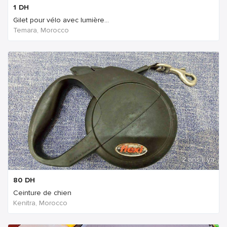
1
DH
Gilet pour vélo avec lumière...
Temara, Morocco
2 ans Il ya
80
DH
Ceinture de chien
Kenitra, Morocco