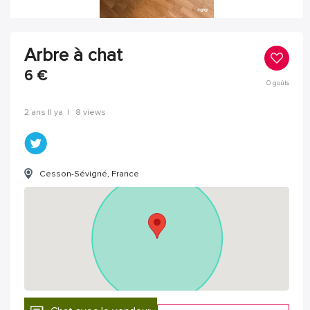
Arbre à chat
6
€
0
goûts
2 ans Il ya
|
8 views
Cesson-Sévigné, France