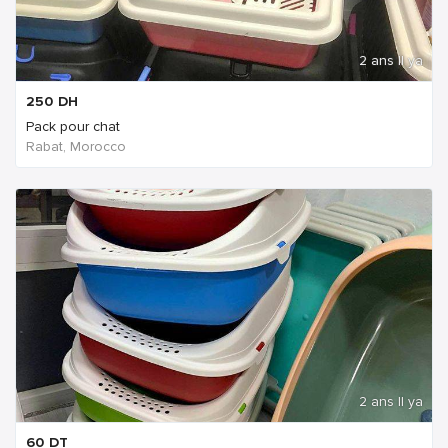
2 ans Il ya
250
DH
Pack pour chat
Rabat, Morocco
2 ans Il ya
60
DT