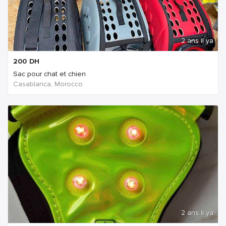
2 ans Il ya
200
DH
Sac pour chat et chien
Casablanca, Morocco
2 ans Il ya