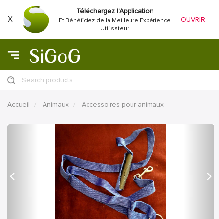
Téléchargez l'Application
X
OUVRIR
Et Bénéficiez de la Meilleure Expérience
Utilisateur
Search products
Accueil
Animaux
Accessoires pour animaux
précédent
Proc