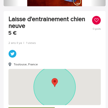
Laisse d'entrainement chien
neuve
0
goûts
5
€
2 ans Il ya
|
1 views
Toulouse, France