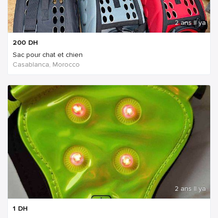
2 ans Il ya
200
DH
Sac pour chat et chien
Casablanca, Morocco
2 ans Il ya
1
DH