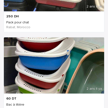
2 ans Il ya
250
DH
Pack pour chat
Rabat, Morocco
2 ans Il ya
60
DT
Bac à litière