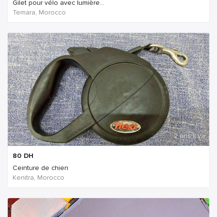
Gilet pour vélo avec lumière...
Temara, Morocco
2 ans Il ya
80
DH
Ceinture de chien
Kenitra, Morocco